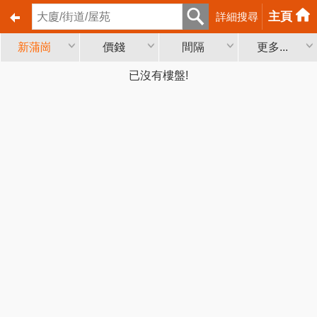
主頁
詳細搜尋
新蒲崗
價錢
間隔
更多...
已沒有樓盤!