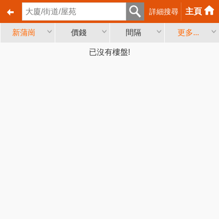
主頁
詳細搜尋
新蒲崗
價錢
間隔
更多...
已沒有樓盤!