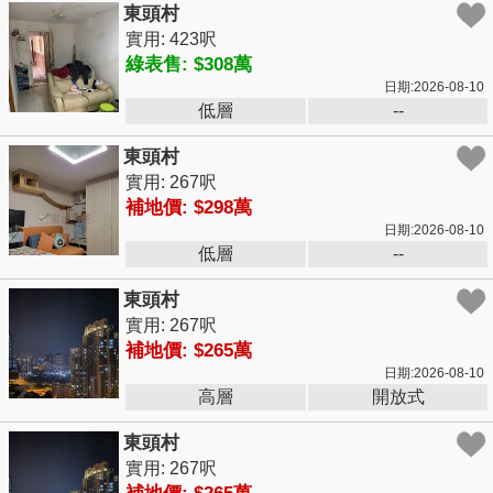
東頭村
實用: 423呎
綠表售: $308萬
日期:2026-08-10
低層
--
東頭村
實用: 267呎
補地價: $298萬
日期:2026-08-10
低層
--
東頭村
實用: 267呎
補地價: $265萬
日期:2026-08-10
高層
開放式
東頭村
實用: 267呎