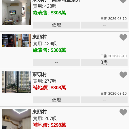
實用: 423呎
綠表售: $308萬
日期:2026-08-10
低層
--
東頭村
實用: 439呎
綠表售: $308萬
日期:2026-08-10
--
3房
東頭村
實用: 277呎
補地價: $308萬
日期:2026-08-10
低層
--
東頭村
實用: 267呎
補地價: $298萬