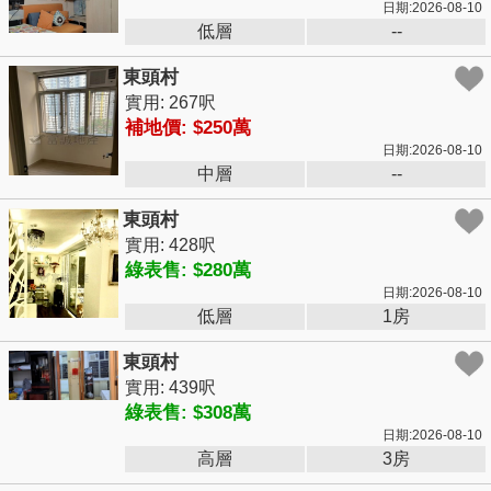
日期:2026-08-10
低層
--
東頭村
實用: 267呎
補地價: $250萬
日期:2026-08-10
中層
--
東頭村
實用: 428呎
綠表售: $280萬
日期:2026-08-10
低層
1房
東頭村
實用: 439呎
綠表售: $308萬
日期:2026-08-10
高層
3房