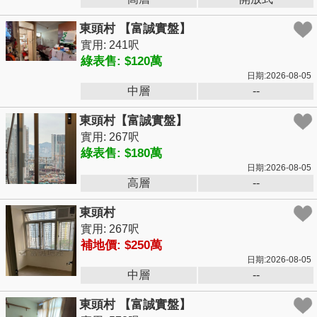
東頭村 【富誠實盤】
實用: 241呎
綠表售: $120萬
日期:2026-08-05
中層
--
東頭村【富誠實盤】
實用: 267呎
綠表售: $180萬
日期:2026-08-05
高層
--
東頭村
實用: 267呎
補地價: $250萬
日期:2026-08-05
中層
--
東頭村 【富誠實盤】