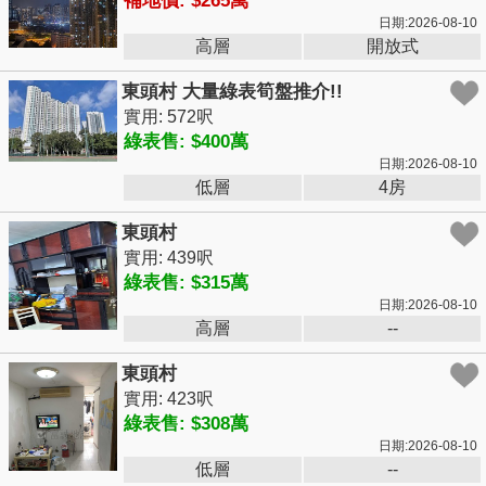
補地價: $265萬
日期:2026-08-10
高層
開放式
東頭村 大量綠表筍盤推介!!
實用: 572呎
綠表售: $400萬
日期:2026-08-10
低層
4房
東頭村
實用: 439呎
綠表售: $315萬
日期:2026-08-10
高層
--
東頭村
實用: 423呎
綠表售: $308萬
日期:2026-08-10
低層
--