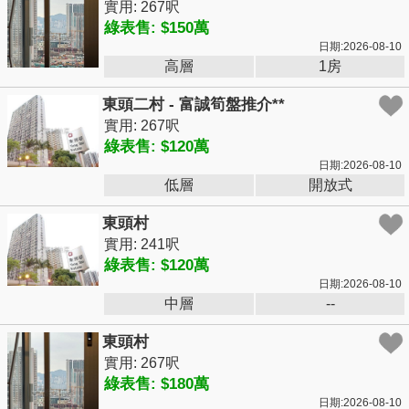
實用: 267呎
綠表售: $150萬
日期:2026-08-10
高層
1房
東頭二村 - 富誠筍盤推介**
實用: 267呎
綠表售: $120萬
日期:2026-08-10
低層
開放式
東頭村
實用: 241呎
綠表售: $120萬
日期:2026-08-10
中層
--
東頭村
實用: 267呎
綠表售: $180萬
日期:2026-08-10