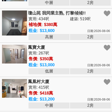
中層
2房
瓊山苑 我同業主熟, 打黎傾傾!!
實用: 434呎
建築: 519呎
補地價: $380萬
租金: $13,600
日期:2026-08-06
高層
2房
鳳寶大廈
實用: 267呎
售價: $350萬
租金: $13,000
日期:2026-08-06
低層
2房
鳳凰村大廈
實用: 415呎
售價: $418萬
租金: $13,200
日期:2026-08-06
中層
2房