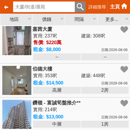
主頁
詳細搜尋
地區
價錢
間隔
更多...
嘉茜大廈
實用: 237呎
建築: 308呎
售價: $220萬
租金: $8,000
日期:2026-08-06
--
--
伯德大樓
實用: 353呎
建築: 448呎
租金: $14,500
日期:2026-08-06
高層
2房
鑽嶺 - 富誠筍盤推介**
實用: 214呎
租金: $13,000
日期:2026-08-06
中層
1房