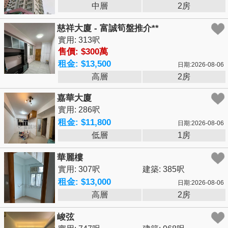
中層
2房
慈祥大廈 - 富誠筍盤推介**
實用: 313呎
售價: $300萬
租金: $13,500
日期:2026-08-06
高層
2房
嘉華大廈
實用: 286呎
租金: $11,800
日期:2026-08-06
低層
1房
華麗樓
實用: 307呎
建築: 385呎
租金: $13,000
日期:2026-08-06
高層
2房
峻弦