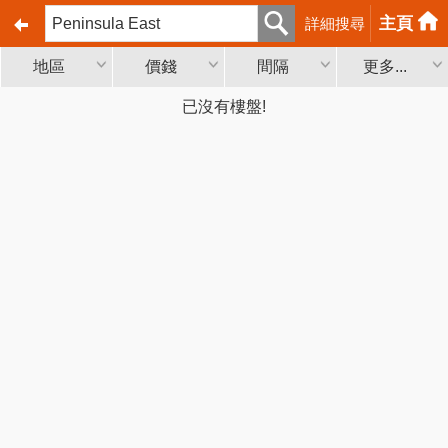
主頁
詳細搜尋
地區
價錢
間隔
更多...
已沒有樓盤!