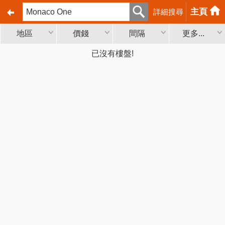
主頁
詳細搜尋
地區
價錢
間隔
更多...
已沒有樓盤!