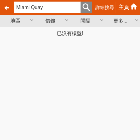
主頁
詳細搜尋
地區
價錢
間隔
更多...
已沒有樓盤!