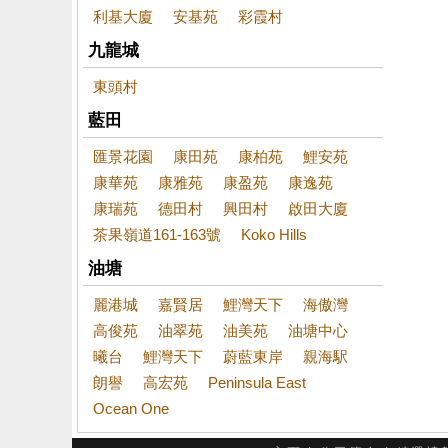
利基大廈
安基苑
彩霞村
九龍城
東頭村
藍田
匯景花園
康田苑
康柏苑
鯉安苑
康華苑
康雅苑
康盈苑
康逸苑
康瑞苑
德田村
興田村
啟田大廈
茶果嶺道161-163號
Koko Hills
油塘
麗港城
嘉賢居
鯉灣天下
海傲灣
高俊苑
油翠苑
油美苑
油塘中心
曦台
鯉灣天下
蔚藍東岸
親海駅
朗譽
高宏苑
Peninsula East
Ocean One