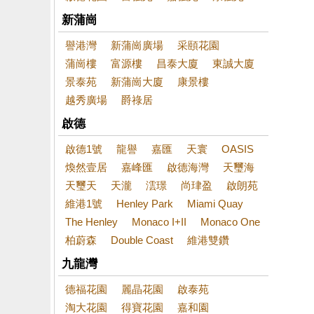
新蒲崗
譽港灣
新蒲崗廣場
采頤花園
蒲崗樓
富源樓
昌泰大廈
東誠大廈
景泰苑
新蒲崗大廈
康景樓
越秀廣場
爵祿居
啟德
啟德1號
龍譽
嘉匯
天寰
OASIS
煥然壹居
嘉峰匯
啟德海灣
天璽海
天璽天
天瀧
澐璟
尚珒盈
啟朗苑
維港1號
Henley Park
Miami Quay
The Henley
Monaco I+II
Monaco One
柏蔚森
Double Coast
維港雙鑽
九龍灣
德福花園
麗晶花園
啟泰苑
淘大花園
得寶花園
嘉和園