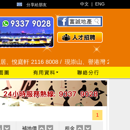
中文
|
ENG
分享給朋友
軒 2116 8008 /
現崇山、譽港灣 2345 9926 /
1
補地價
租金