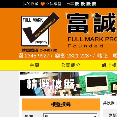
我的收藏
0
個樓盤
分享
花園 2345 9927 /
樂富 2321 2287 /
峻弦、曉暉花園 
共找到
樓盤搜尋
更新
售/租