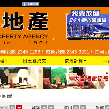
2345 1286 /
威豪花園 2345 3331 /
星河明居、悅庭
0
個樓盤
日期
建築
實用
售價