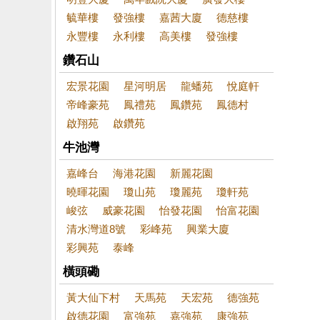
毓華樓
發強樓
嘉茜大廈
德慈樓
永豐樓
永利樓
高美樓
發強樓
鑽石山
宏景花園
星河明居
龍蟠苑
悅庭軒
帝峰豪苑
鳳禮苑
鳳鑽苑
鳳德村
啟翔苑
啟鑽苑
牛池灣
嘉峰台
海港花園
新麗花園
曉暉花園
瓊山苑
瓊麗苑
瓊軒苑
峻弦
威豪花園
怡發花園
怡富花園
清水灣道8號
彩峰苑
興業大廈
彩興苑
泰峰
橫頭磡
黃大仙下村
天馬苑
天宏苑
德強苑
啟德花園
富強苑
嘉強苑
康強苑