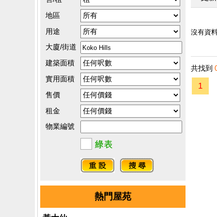
地區
用途
沒有資料.
大廈/街道
建築面積
共找到
實用面積
1
售價
租金
物業編號
熱門屋苑