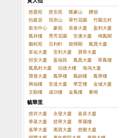
黃大仙
慈愛苑
慈安苑
匯豪山
鑽嶺
怡庭居
現崇山
翠竹花園
竹園北村
新光中心
豪苑
長春大廈
盈利大廈
鳳祥樓
秀芳花園
安康大廈
鳴鳳閣
鵬程苑
百利軒
龍暉閣
鳳寶大廈
富祐大廈
安利大廈
寶翠大廈
恒安大廈
盈福苑
鳳凰大廈
翠鳳樓
鳳凰村大廈
伯德大樓
海鴻大廈
寶發大廈
鳳寧樓
鳳錦樓
鳳華樓
興福樓
安達大廈
華芝樓
金城大廈
文顯樓
成功樓
金鳳樓
薈鳴
毓華里
慈祥大廈
永發大廈
嘉喜大廈
華基大廈
慈華大廈
華麗樓
嘉華大廈
萬寶大廈
慈樂大廈
明豐大廈
萬年戲院大廈
廣發大樓