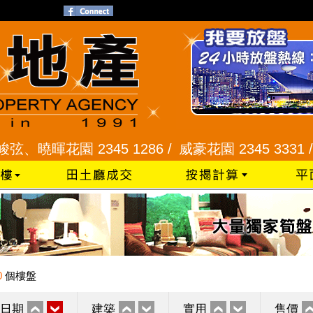
暉花園 2345 1286 /
威豪花園 2345 3331 /
星河明
0
個樓盤
日期
建築
實用
售價