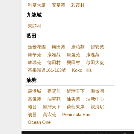
利基大廈
安基苑
彩霞村
九龍城
東頭村
藍田
匯景花園
康田苑
康柏苑
鯉安苑
康華苑
康雅苑
康盈苑
康逸苑
康瑞苑
德田村
興田村
啟田大廈
茶果嶺道161-163號
Koko Hills
油塘
麗港城
嘉賢居
鯉灣天下
海傲灣
高俊苑
油翠苑
油美苑
油塘中心
曦台
鯉灣天下
蔚藍東岸
親海駅
朗譽
高宏苑
Peninsula East
Ocean One