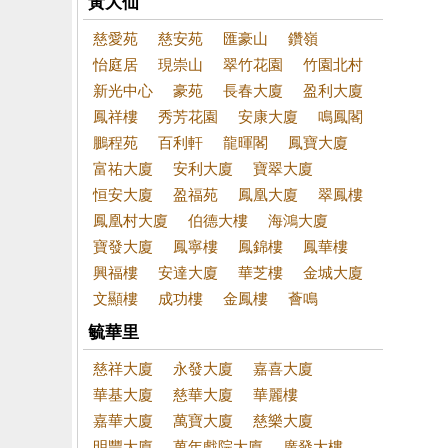
黃大仙
慈愛苑
慈安苑
匯豪山
鑽嶺
怡庭居
現崇山
翠竹花園
竹園北村
新光中心
豪苑
長春大廈
盈利大廈
鳳祥樓
秀芳花園
安康大廈
鳴鳳閣
鵬程苑
百利軒
龍暉閣
鳳寶大廈
富祐大廈
安利大廈
寶翠大廈
恒安大廈
盈福苑
鳳凰大廈
翠鳳樓
鳳凰村大廈
伯德大樓
海鴻大廈
寶發大廈
鳳寧樓
鳳錦樓
鳳華樓
興福樓
安達大廈
華芝樓
金城大廈
文顯樓
成功樓
金鳳樓
薈鳴
毓華里
慈祥大廈
永發大廈
嘉喜大廈
華基大廈
慈華大廈
華麗樓
嘉華大廈
萬寶大廈
慈樂大廈
明豐大廈
萬年戲院大廈
廣發大樓