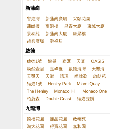
新蒲崗
譽港灣
新蒲崗廣場
采頤花園
蒲崗樓
富源樓
昌泰大廈
東誠大廈
景泰苑
新蒲崗大廈
康景樓
越秀廣場
爵祿居
啟德
啟德1號
龍譽
嘉匯
天寰
OASIS
煥然壹居
嘉峰匯
啟德海灣
天璽海
天璽天
天瀧
澐璟
尚珒盈
啟朗苑
維港1號
Henley Park
Miami Quay
The Henley
Monaco I+II
Monaco One
柏蔚森
Double Coast
維港雙鑽
九龍灣
德福花園
麗晶花園
啟泰苑
淘大花園
得寶花園
嘉和園