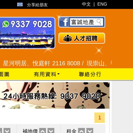
中文
|
ENG
分享給朋友
居、悅庭軒 2116 8008 /
現崇山、譽港灣 2345 99
1
補地價
租金