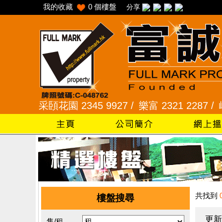
我的收藏
0
個樓盤
分享
 /
采頣花園 2345 9927 /
樂富 2321 2287 /
峻弦、曉
共找到
樓盤搜尋
更新
售/租