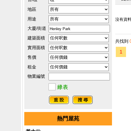
地區
用途
沒有資料.
大廈/街道
建築面積
共找到
實用面積
1
售價
租金
物業編號
熱門屋苑