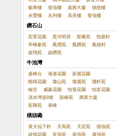
毓華樓
發強樓
嘉茜大廈
德慈樓
永豐樓
永利樓
高美樓
發強樓
鑽石山
宏景花園
星河明居
龍蟠苑
悅庭軒
帝峰豪苑
鳳禮苑
鳳鑽苑
鳳德村
啟翔苑
啟鑽苑
牛池灣
嘉峰台
海港花園
新麗花園
曉暉花園
瓊山苑
瓊麗苑
瓊軒苑
峻弦
威豪花園
怡發花園
怡富花園
清水灣道8號
彩峰苑
興業大廈
彩興苑
泰峰
橫頭磡
黃大仙下村
天馬苑
天宏苑
德強苑
啟德花園
富強苑
嘉強苑
康強苑