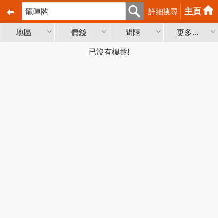
主頁
詳細搜尋
地區
價錢
間隔
更多...
已沒有樓盤!