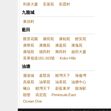
利基大廈
安基苑
彩霞村
九龍城
東頭村
藍田
匯景花園
康田苑
康柏苑
鯉安苑
康華苑
康雅苑
康盈苑
康逸苑
康瑞苑
德田村
興田村
啟田大廈
茶果嶺道161-163號
Koko Hills
油塘
麗港城
嘉賢居
鯉灣天下
海傲灣
高俊苑
油翠苑
油美苑
油塘中心
曦台
鯉灣天下
蔚藍東岸
親海駅
朗譽
高宏苑
Peninsula East
Ocean One