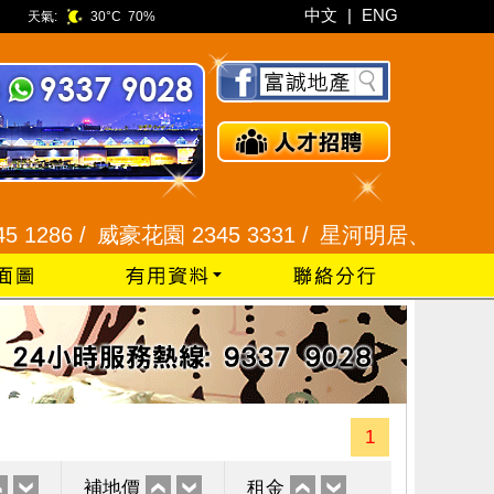
中文
|
ENG
天氣:
30°C
70%
6 /
威豪花園 2345 3331 /
星河明居、悅庭軒 2116 8
1
補地價
租金