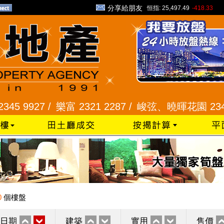
分享給朋友
恒指:
25,497.49
-418.33
927 /
樂富 2321 2287 /
峻弦、曉暉花園 2345 128
0
個樓盤
日期
建築
實用
售價