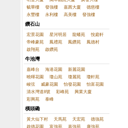
毓華樓
發強樓
嘉茜大廈
德慈樓
永豐樓
永利樓
高美樓
發強樓
鑽石山
宏景花園
星河明居
龍蟠苑
悅庭軒
帝峰豪苑
鳳禮苑
鳳鑽苑
鳳德村
啟翔苑
啟鑽苑
牛池灣
嘉峰台
海港花園
新麗花園
曉暉花園
瓊山苑
瓊麗苑
瓊軒苑
峻弦
威豪花園
怡發花園
怡富花園
清水灣道8號
彩峰苑
興業大廈
彩興苑
泰峰
橫頭磡
黃大仙下村
天馬苑
天宏苑
德強苑
啟德花園
富強苑
嘉強苑
康強苑