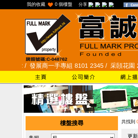
我的收藏
0
個樓盤
分享
22 /
發展商一手專組 8101 2345 /
采頣花園 2345 9
共找到
樓盤搜尋
更新
售/租