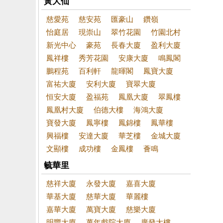
黃大仙
慈愛苑
慈安苑
匯豪山
鑽嶺
怡庭居
現崇山
翠竹花園
竹園北村
新光中心
豪苑
長春大廈
盈利大廈
鳳祥樓
秀芳花園
安康大廈
鳴鳳閣
鵬程苑
百利軒
龍暉閣
鳳寶大廈
富祐大廈
安利大廈
寶翠大廈
恒安大廈
盈福苑
鳳凰大廈
翠鳳樓
鳳凰村大廈
伯德大樓
海鴻大廈
寶發大廈
鳳寧樓
鳳錦樓
鳳華樓
興福樓
安達大廈
華芝樓
金城大廈
文顯樓
成功樓
金鳳樓
薈鳴
毓華里
慈祥大廈
永發大廈
嘉喜大廈
華基大廈
慈華大廈
華麗樓
嘉華大廈
萬寶大廈
慈樂大廈
明豐大廈
萬年戲院大廈
廣發大樓