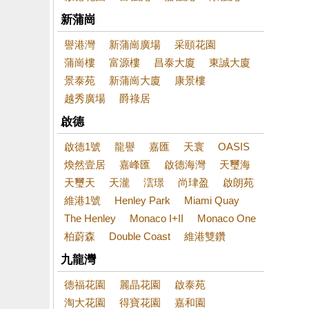
新蒲崗
譽港灣
新蒲崗廣場
采頤花園
蒲崗樓
富源樓
昌泰大廈
東誠大廈
景泰苑
新蒲崗大廈
康景樓
越秀廣場
爵祿居
啟德
啟德1號
龍譽
嘉匯
天寰
OASIS
煥然壹居
嘉峰匯
啟德海灣
天璽海
天璽天
天瀧
澐璟
尚珒盈
啟朗苑
維港1號
Henley Park
Miami Quay
The Henley
Monaco I+II
Monaco One
柏蔚森
Double Coast
維港雙鑽
九龍灣
德福花園
麗晶花園
啟泰苑
淘大花園
得寶花園
嘉和園