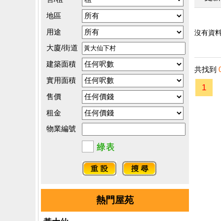
地區
用途
沒有資料.
大廈/街道
建築面積
共找到
實用面積
1
售價
租金
物業編號
熱門屋苑