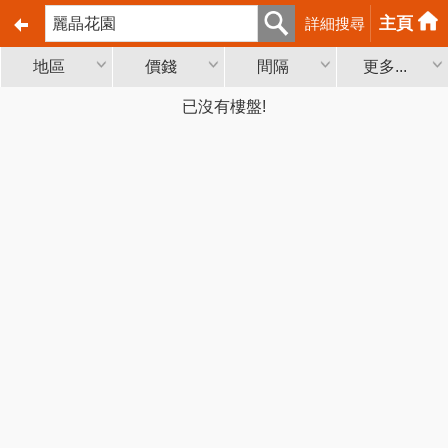
主頁
詳細搜尋
地區
價錢
間隔
更多...
已沒有樓盤!