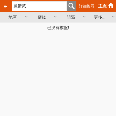
主頁
詳細搜尋
地區
價錢
間隔
更多...
已沒有樓盤!