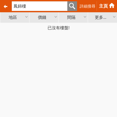
主頁
詳細搜尋
地區
價錢
間隔
更多...
已沒有樓盤!