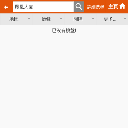
主頁
詳細搜尋
地區
價錢
間隔
更多...
已沒有樓盤!