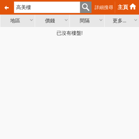
主頁
詳細搜尋
地區
價錢
間隔
更多...
已沒有樓盤!