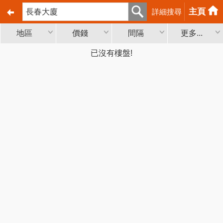
主頁
詳細搜尋
地區
價錢
間隔
更多...
已沒有樓盤!