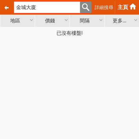
主頁
詳細搜尋
地區
價錢
間隔
更多...
已沒有樓盤!