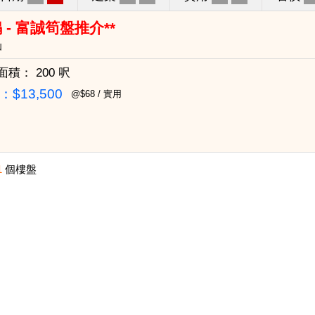
 - 富誠筍盤推介**
仙
面積：
200 呎
$13,500
@$68 / 實用
1
個樓盤