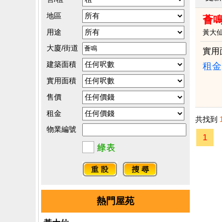
地區
薈鳴
用途
黃大
大廈/街道
實用
建築面積
租金：
實用面積
售價
租金
共找到
物業編號
1
熱門屋苑