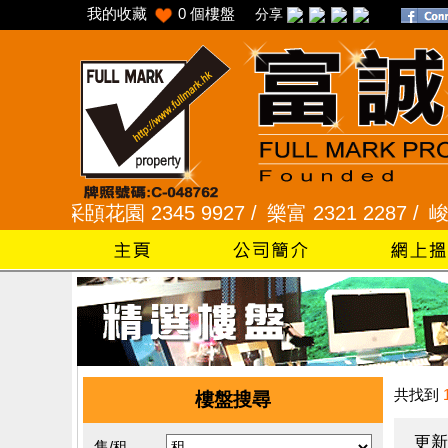
我的收藏
0
個樓盤
分享
/
采頣花園 2345 9927 /
樂富 2321 2287 /
峻弦、曉暉
共找到
樓盤搜尋
更新
售/租