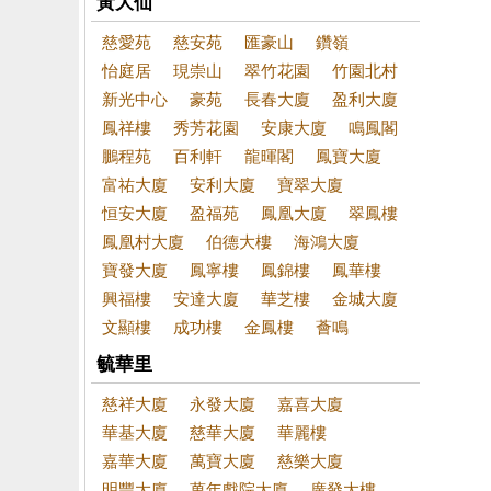
黃大仙
慈愛苑
慈安苑
匯豪山
鑽嶺
怡庭居
現崇山
翠竹花園
竹園北村
新光中心
豪苑
長春大廈
盈利大廈
鳳祥樓
秀芳花園
安康大廈
鳴鳳閣
鵬程苑
百利軒
龍暉閣
鳳寶大廈
富祐大廈
安利大廈
寶翠大廈
恒安大廈
盈福苑
鳳凰大廈
翠鳳樓
鳳凰村大廈
伯德大樓
海鴻大廈
寶發大廈
鳳寧樓
鳳錦樓
鳳華樓
興福樓
安達大廈
華芝樓
金城大廈
文顯樓
成功樓
金鳳樓
薈鳴
毓華里
慈祥大廈
永發大廈
嘉喜大廈
華基大廈
慈華大廈
華麗樓
嘉華大廈
萬寶大廈
慈樂大廈
明豐大廈
萬年戲院大廈
廣發大樓