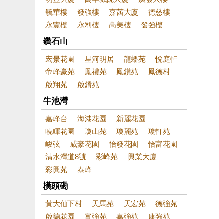
毓華樓
發強樓
嘉茜大廈
德慈樓
永豐樓
永利樓
高美樓
發強樓
鑽石山
宏景花園
星河明居
龍蟠苑
悅庭軒
帝峰豪苑
鳳禮苑
鳳鑽苑
鳳德村
啟翔苑
啟鑽苑
牛池灣
嘉峰台
海港花園
新麗花園
曉暉花園
瓊山苑
瓊麗苑
瓊軒苑
峻弦
威豪花園
怡發花園
怡富花園
清水灣道8號
彩峰苑
興業大廈
彩興苑
泰峰
橫頭磡
黃大仙下村
天馬苑
天宏苑
德強苑
啟德花園
富強苑
嘉強苑
康強苑