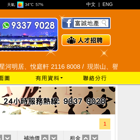
中文
|
ENG
天氣:
34°C
57%
、悅庭軒 2116 8008 /
現崇山、譽港灣 2345 992
1
補地價
租金