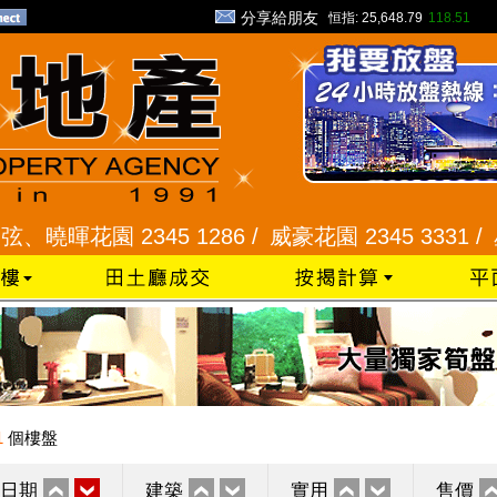
分享給朋友
恒指:
25,648.79
118.51
花園 2345 1286 /
威豪花園 2345 3331 /
星河明居
1
個樓盤
日期
建築
實用
售價