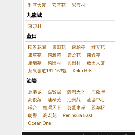
利基大廈
安基苑
彩霞村
九龍城
東頭村
藍田
匯景花園
康田苑
康柏苑
鯉安苑
康華苑
康雅苑
康盈苑
康逸苑
康瑞苑
德田村
興田村
啟田大廈
茶果嶺道161-163號
Koko Hills
油塘
麗港城
嘉賢居
鯉灣天下
海傲灣
高俊苑
油翠苑
油美苑
油塘中心
曦台
鯉灣天下
蔚藍東岸
親海駅
朗譽
高宏苑
Peninsula East
Ocean One