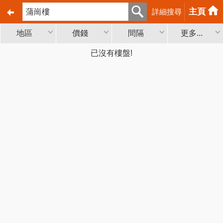
主頁
詳細搜尋
地區
價錢
間隔
更多...
已沒有樓盤!