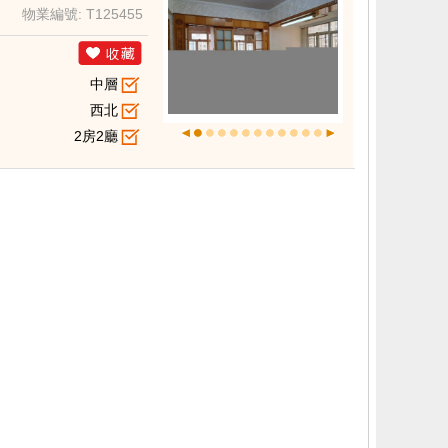
物業編號: T125455
中層
西北
2房2廳