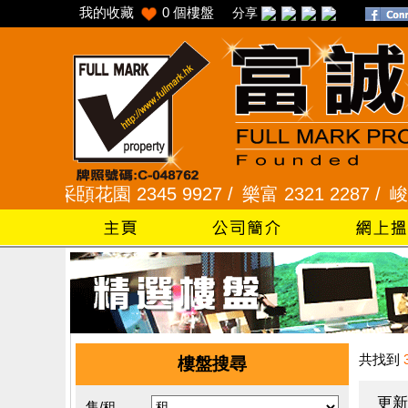
我的收藏
0
個樓盤
分享
 /
采頣花園 2345 9927 /
樂富 2321 2287 /
峻弦、曉
共找到
樓盤搜尋
更新
售/租