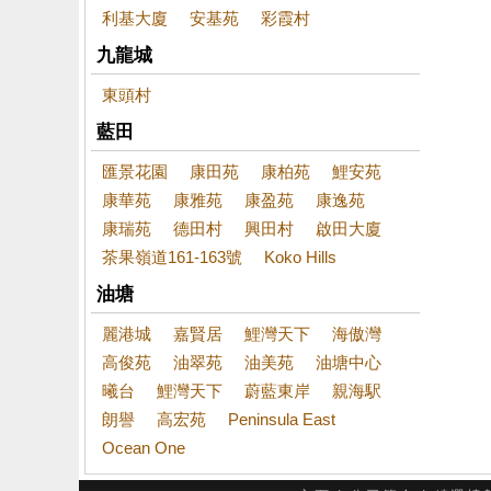
利基大廈
安基苑
彩霞村
九龍城
東頭村
藍田
匯景花園
康田苑
康柏苑
鯉安苑
康華苑
康雅苑
康盈苑
康逸苑
康瑞苑
德田村
興田村
啟田大廈
茶果嶺道161-163號
Koko Hills
油塘
麗港城
嘉賢居
鯉灣天下
海傲灣
高俊苑
油翠苑
油美苑
油塘中心
曦台
鯉灣天下
蔚藍東岸
親海駅
朗譽
高宏苑
Peninsula East
Ocean One