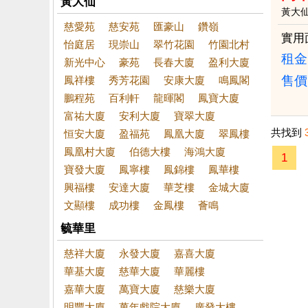
黃大仙
黃大
慈愛苑
慈安苑
匯豪山
鑽嶺
實用
怡庭居
現崇山
翠竹花園
竹園北村
租金：
新光中心
豪苑
長春大廈
盈利大廈
售價
鳳祥樓
秀芳花園
安康大廈
鳴鳳閣
鵬程苑
百利軒
龍暉閣
鳳寶大廈
富祐大廈
安利大廈
寶翠大廈
共找到
恒安大廈
盈福苑
鳳凰大廈
翠鳳樓
鳳凰村大廈
伯德大樓
海鴻大廈
1
寶發大廈
鳳寧樓
鳳錦樓
鳳華樓
興福樓
安達大廈
華芝樓
金城大廈
文顯樓
成功樓
金鳳樓
薈鳴
毓華里
慈祥大廈
永發大廈
嘉喜大廈
華基大廈
慈華大廈
華麗樓
嘉華大廈
萬寶大廈
慈樂大廈
明豐大廈
萬年戲院大廈
廣發大樓