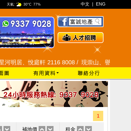
中文
|
ENG
天氣:
30°C
77%
居、悅庭軒 2116 8008 /
現崇山、譽港灣 2345 99
1
補地價
租金