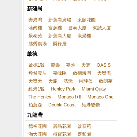
新蒲崗
譽港灣
新蒲崗廣場
采頤花園
蒲崗樓
富源樓
昌泰大廈
東誠大廈
景泰苑
新蒲崗大廈
康景樓
越秀廣場
爵祿居
啟德
啟德1號
龍譽
嘉匯
天寰
OASIS
煥然壹居
嘉峰匯
啟德海灣
天璽海
天璽天
天瀧
澐璟
尚珒盈
啟朗苑
維港1號
Henley Park
Miami Quay
The Henley
Monaco I+II
Monaco One
柏蔚森
Double Coast
維港雙鑽
九龍灣
德福花園
麗晶花園
啟泰苑
淘大花園
得寶花園
嘉和園