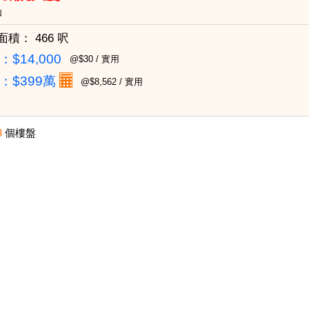
仙
面積：
466 呎
$14,000
@$30 / 實用
：
$399萬
@$8,562 / 實用
3
個樓盤