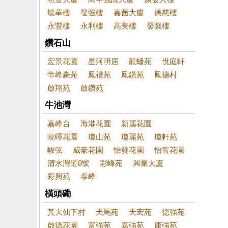
毓華樓
發強樓
嘉茜大廈
德慈樓
永豐樓
永利樓
高美樓
發強樓
鑽石山
宏景花園
星河明居
龍蟠苑
悅庭軒
帝峰豪苑
鳳禮苑
鳳鑽苑
鳳德村
啟翔苑
啟鑽苑
牛池灣
嘉峰台
海港花園
新麗花園
曉暉花園
瓊山苑
瓊麗苑
瓊軒苑
峻弦
威豪花園
怡發花園
怡富花園
清水灣道8號
彩峰苑
興業大廈
彩興苑
泰峰
橫頭磡
黃大仙下村
天馬苑
天宏苑
德強苑
啟德花園
富強苑
嘉強苑
康強苑