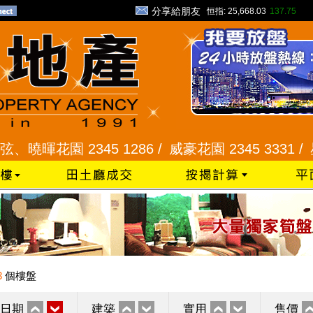
分享給朋友
恒指:
25,668.03
137.75
暉花園 2345 1286 /
威豪花園 2345 3331 /
星河明
3
個樓盤
日期
建築
實用
售價