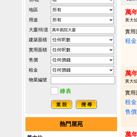
地區
萬
用途
黃大
大廈/街道
實用
建築面積
租金：
實用面積
售價
租金
萬年
物業編號
黃大
實用
租金：
售價
熱門屋苑
萬