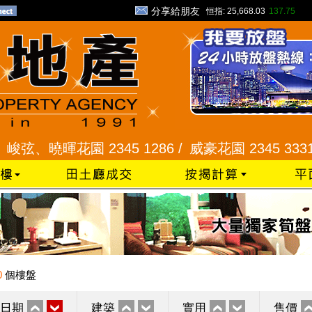
分享給朋友
恒指:
25,668.03
137.75
、曉暉花園 2345 1286 /
威豪花園 2345 3331 /
星
0
個樓盤
日期
建築
實用
售價