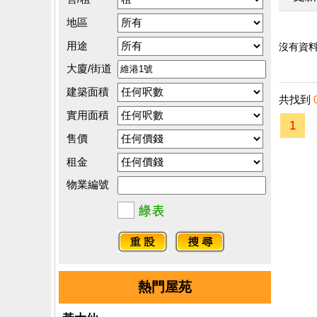
地區
用途
沒有資料.
大廈/街道
建築面積
共找到
實用面積
1
售價
租金
物業編號
熱門屋苑