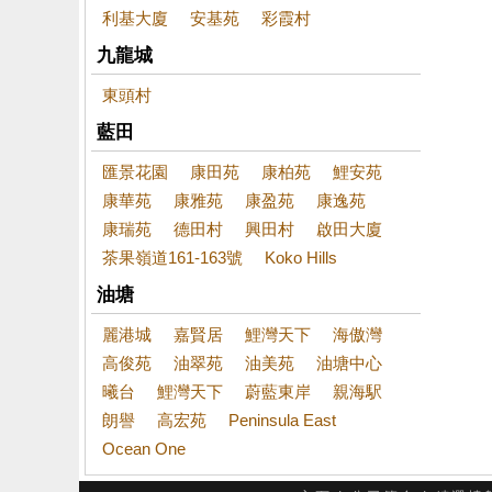
利基大廈
安基苑
彩霞村
九龍城
東頭村
藍田
匯景花園
康田苑
康柏苑
鯉安苑
康華苑
康雅苑
康盈苑
康逸苑
康瑞苑
德田村
興田村
啟田大廈
茶果嶺道161-163號
Koko Hills
油塘
麗港城
嘉賢居
鯉灣天下
海傲灣
高俊苑
油翠苑
油美苑
油塘中心
曦台
鯉灣天下
蔚藍東岸
親海駅
朗譽
高宏苑
Peninsula East
Ocean One