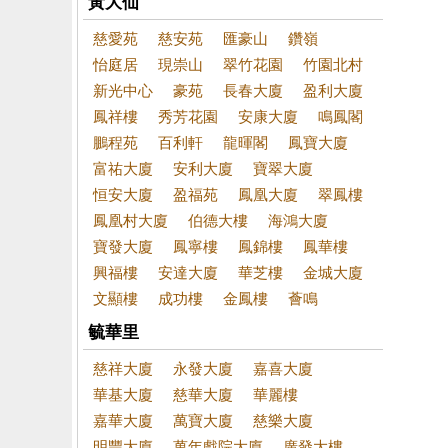
黃大仙
慈愛苑
慈安苑
匯豪山
鑽嶺
怡庭居
現崇山
翠竹花園
竹園北村
新光中心
豪苑
長春大廈
盈利大廈
鳳祥樓
秀芳花園
安康大廈
鳴鳳閣
鵬程苑
百利軒
龍暉閣
鳳寶大廈
富祐大廈
安利大廈
寶翠大廈
恒安大廈
盈福苑
鳳凰大廈
翠鳳樓
鳳凰村大廈
伯德大樓
海鴻大廈
寶發大廈
鳳寧樓
鳳錦樓
鳳華樓
興福樓
安達大廈
華芝樓
金城大廈
文顯樓
成功樓
金鳳樓
薈鳴
毓華里
慈祥大廈
永發大廈
嘉喜大廈
華基大廈
慈華大廈
華麗樓
嘉華大廈
萬寶大廈
慈樂大廈
明豐大廈
萬年戲院大廈
廣發大樓