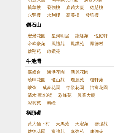
毓華樓
發強樓
嘉茜大廈
德慈樓
永豐樓
永利樓
高美樓
發強樓
鑽石山
宏景花園
星河明居
龍蟠苑
悅庭軒
帝峰豪苑
鳳禮苑
鳳鑽苑
鳳德村
啟翔苑
啟鑽苑
牛池灣
嘉峰台
海港花園
新麗花園
曉暉花園
瓊山苑
瓊麗苑
瓊軒苑
峻弦
威豪花園
怡發花園
怡富花園
清水灣道8號
彩峰苑
興業大廈
彩興苑
泰峰
橫頭磡
黃大仙下村
天馬苑
天宏苑
德強苑
啟德花園
富強苑
嘉強苑
康強苑