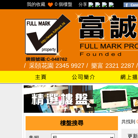
我的收藏
0
個樓盤
分享
45 /
采頣花園 2345 9927 /
樂富 2321 2287 /
峻弦
共找到
樓盤搜尋
更新
售/租