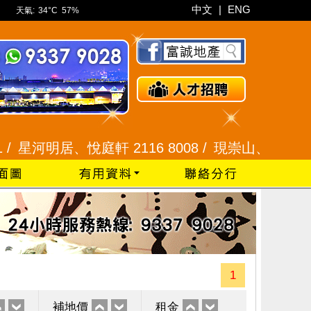
中文
|
ENG
天氣:
34°C
57%
河明居、悅庭軒 2116 8008 /
現崇山、譽港灣 2345 
1
補地價
租金