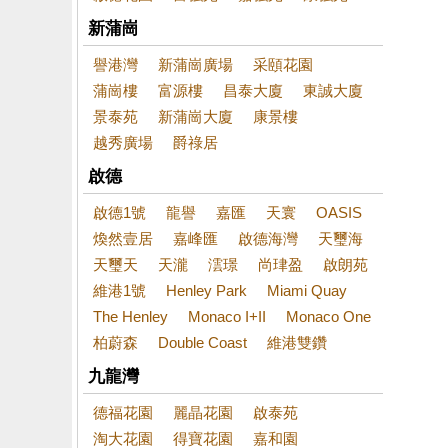
新蒲崗
譽港灣
新蒲崗廣場
采頤花園
蒲崗樓
富源樓
昌泰大廈
東誠大廈
景泰苑
新蒲崗大廈
康景樓
越秀廣場
爵祿居
啟德
啟德1號
龍譽
嘉匯
天寰
OASIS
煥然壹居
嘉峰匯
啟德海灣
天璽海
天璽天
天瀧
澐璟
尚珒盈
啟朗苑
維港1號
Henley Park
Miami Quay
The Henley
Monaco I+II
Monaco One
柏蔚森
Double Coast
維港雙鑽
九龍灣
德福花園
麗晶花園
啟泰苑
淘大花園
得寶花園
嘉和園