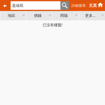
主頁
詳細搜尋
地區
價錢
間隔
更多...
已沒有樓盤!