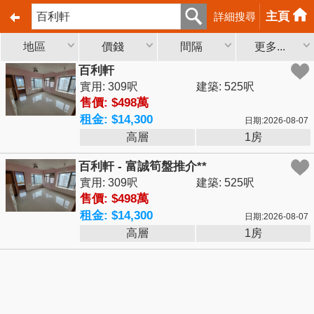
主頁
詳細搜尋
地區
價錢
間隔
更多...
百利軒
實用: 309呎
建築: 525呎
售價: $498萬
租金: $14,300
日期:2026-08-07
高層
1房
百利軒 - 富誠筍盤推介**
實用: 309呎
建築: 525呎
售價: $498萬
租金: $14,300
日期:2026-08-07
高層
1房