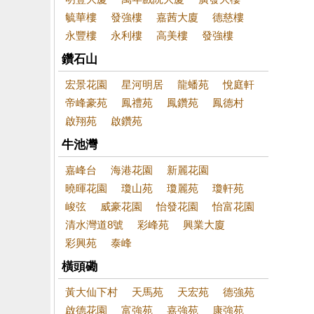
毓華樓
發強樓
嘉茜大廈
德慈樓
永豐樓
永利樓
高美樓
發強樓
鑽石山
宏景花園
星河明居
龍蟠苑
悅庭軒
帝峰豪苑
鳳禮苑
鳳鑽苑
鳳德村
啟翔苑
啟鑽苑
牛池灣
嘉峰台
海港花園
新麗花園
曉暉花園
瓊山苑
瓊麗苑
瓊軒苑
峻弦
威豪花園
怡發花園
怡富花園
清水灣道8號
彩峰苑
興業大廈
彩興苑
泰峰
橫頭磡
黃大仙下村
天馬苑
天宏苑
德強苑
啟德花園
富強苑
嘉強苑
康強苑