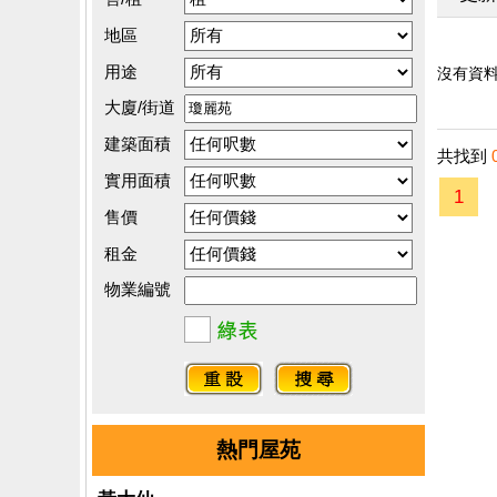
地區
用途
沒有資料.
大廈/街道
建築面積
共找到
實用面積
1
售價
租金
物業編號
熱門屋苑