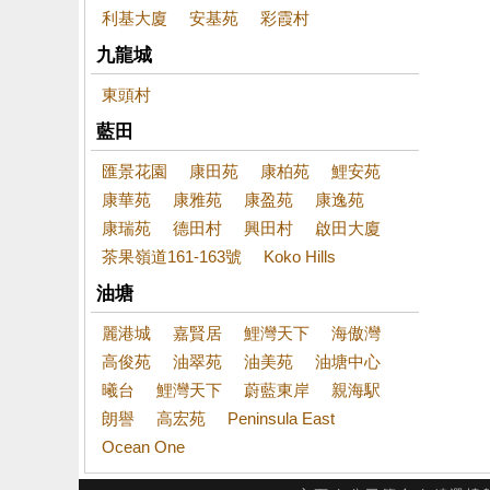
利基大廈
安基苑
彩霞村
九龍城
東頭村
藍田
匯景花園
康田苑
康柏苑
鯉安苑
康華苑
康雅苑
康盈苑
康逸苑
康瑞苑
德田村
興田村
啟田大廈
茶果嶺道161-163號
Koko Hills
油塘
麗港城
嘉賢居
鯉灣天下
海傲灣
高俊苑
油翠苑
油美苑
油塘中心
曦台
鯉灣天下
蔚藍東岸
親海駅
朗譽
高宏苑
Peninsula East
Ocean One