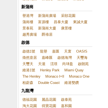
新蒲崗
譽港灣
新蒲崗廣場
采頤花園
蒲崗樓
富源樓
昌泰大廈
東誠大廈
景泰苑
新蒲崗大廈
康景樓
越秀廣場
爵祿居
啟德
啟德1號
龍譽
嘉匯
天寰
OASIS
煥然壹居
嘉峰匯
啟德海灣
天璽海
天璽天
天瀧
澐璟
尚珒盈
啟朗苑
維港1號
Henley Park
Miami Quay
The Henley
Monaco I+II
Monaco One
柏蔚森
Double Coast
維港雙鑽
九龍灣
德福花園
麗晶花園
啟泰苑
淘大花園
得寶花園
嘉和園