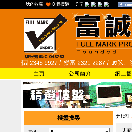
我的收藏
0
個樓盤
分享
花園 2345 9927 /
樂富 2321 2287 /
峻弦、曉暉花園 
共找到
樓盤搜尋
更新
售/租