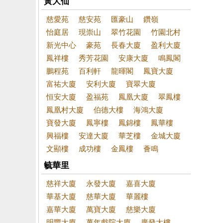
黃大仙
慈愛苑
慈安苑
匯豪山
鑽嶺
怡庭居
現崇山
翠竹花園
竹園北村
新光中心
豪苑
長春大廈
盈利大廈
鳳祥樓
秀芳花園
安康大廈
鳴鳳閣
鵬程苑
百利軒
龍暉閣
鳳寶大廈
富祐大廈
安利大廈
寶翠大廈
恒安大廈
盈福苑
鳳凰大廈
翠鳳樓
鳳凰村大廈
伯德大樓
海鴻大廈
寶發大廈
鳳寧樓
鳳錦樓
鳳華樓
興福樓
安達大廈
華芝樓
金城大廈
文顯樓
成功樓
金鳳樓
薈鳴
毓華里
慈祥大廈
永發大廈
嘉喜大廈
華基大廈
慈華大廈
華麗樓
嘉華大廈
萬寶大廈
慈樂大廈
明豐大廈
萬年戲院大廈
廣發大樓