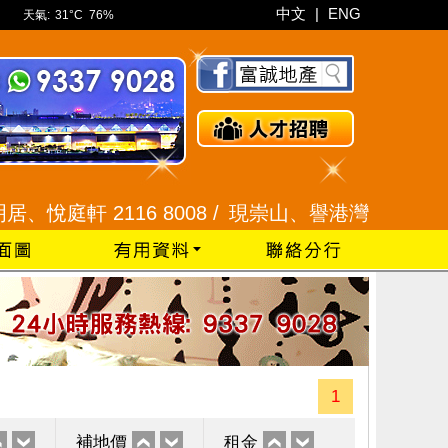
中文
|
ENG
天氣:
31°C
76%
庭軒 2116 8008 /
現崇山、譽港灣 2345 9926 /
1
補地價
租金