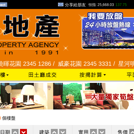
分享給朋友
恒指:
25,668.03
137.75
2345 1286 /
威豪花園 2345 3331 /
星河明居、悅
0
個樓盤
日期
建築
實用
售價