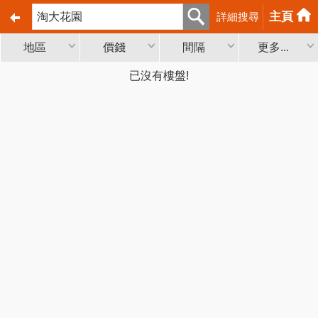
主頁
詳細搜尋
地區
價錢
間隔
更多...
已沒有樓盤!