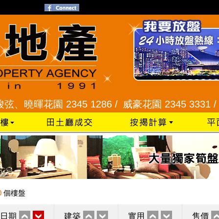
暉花園 2345 1286 /
威豪花園 2345 3331 /
星河明
0
個樓盤
日期
建築
實用
售價