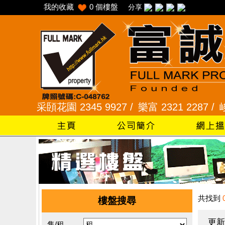
我的收藏
0
個樓盤
分享
 /
采頣花園 2345 9927 /
樂富 2321 2287 /
峻弦、曉
共找到
樓盤搜尋
更新
售/租