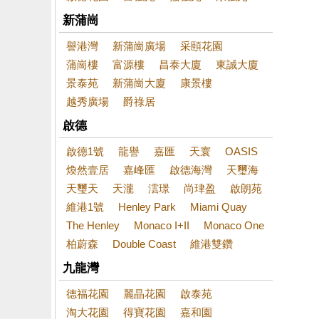
新蒲崗
譽港灣
新蒲崗廣場
采頤花園
蒲崗樓
富源樓
昌泰大廈
東誠大廈
景泰苑
新蒲崗大廈
康景樓
越秀廣場
爵祿居
啟德
啟德1號
龍譽
嘉匯
天寰
OASIS
煥然壹居
嘉峰匯
啟德海灣
天璽海
天璽天
天瀧
澐璟
尚珒盈
啟朗苑
維港1號
Henley Park
Miami Quay
The Henley
Monaco I+II
Monaco One
柏蔚森
Double Coast
維港雙鑽
九龍灣
德福花園
麗晶花園
啟泰苑
淘大花園
得寶花園
嘉和園