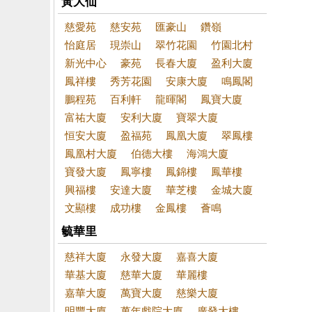
黃大仙
慈愛苑
慈安苑
匯豪山
鑽嶺
怡庭居
現崇山
翠竹花園
竹園北村
新光中心
豪苑
長春大廈
盈利大廈
鳳祥樓
秀芳花園
安康大廈
鳴鳳閣
鵬程苑
百利軒
龍暉閣
鳳寶大廈
富祐大廈
安利大廈
寶翠大廈
恒安大廈
盈福苑
鳳凰大廈
翠鳳樓
鳳凰村大廈
伯德大樓
海鴻大廈
寶發大廈
鳳寧樓
鳳錦樓
鳳華樓
興福樓
安達大廈
華芝樓
金城大廈
文顯樓
成功樓
金鳳樓
薈鳴
毓華里
慈祥大廈
永發大廈
嘉喜大廈
華基大廈
慈華大廈
華麗樓
嘉華大廈
萬寶大廈
慈樂大廈
明豐大廈
萬年戲院大廈
廣發大樓