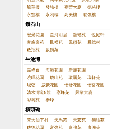
毓華樓
發強樓
嘉茜大廈
德慈樓
永豐樓
永利樓
高美樓
發強樓
鑽石山
宏景花園
星河明居
龍蟠苑
悅庭軒
帝峰豪苑
鳳禮苑
鳳鑽苑
鳳德村
啟翔苑
啟鑽苑
牛池灣
嘉峰台
海港花園
新麗花園
曉暉花園
瓊山苑
瓊麗苑
瓊軒苑
峻弦
威豪花園
怡發花園
怡富花園
清水灣道8號
彩峰苑
興業大廈
彩興苑
泰峰
橫頭磡
黃大仙下村
天馬苑
天宏苑
德強苑
啟德花園
富強苑
嘉強苑
康強苑