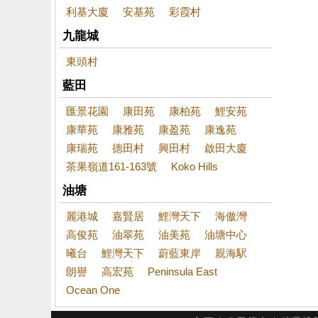
利基大廈
安基苑
彩霞村
九龍城
東頭村
藍田
匯景花園
康田苑
康柏苑
鯉安苑
康華苑
康雅苑
康盈苑
康逸苑
康瑞苑
德田村
興田村
啟田大廈
茶果嶺道161-163號
Koko Hills
油塘
麗港城
嘉賢居
鯉灣天下
海傲灣
高俊苑
油翠苑
油美苑
油塘中心
曦台
鯉灣天下
蔚藍東岸
親海駅
朗譽
高宏苑
Peninsula East
Ocean One