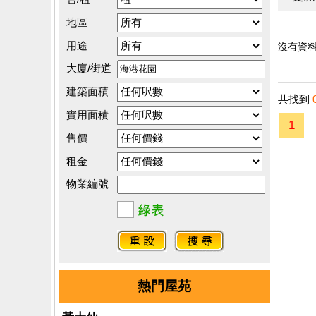
地區
用途
沒有資料.
大廈/街道
建築面積
共找到
實用面積
1
售價
租金
物業編號
熱門屋苑