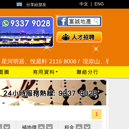
中文
|
ENG
分享給朋友
居、悅庭軒 2116 8008 /
現崇山、譽港灣 2345 99
1
補地價
租金