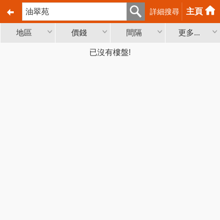
主頁
詳細搜尋
地區
價錢
間隔
更多...
已沒有樓盤!