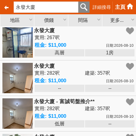
主頁
詳細搜尋
地區
價錢
間隔
更多...
永發大廈
實用: 267呎
租金: $11,000
日期:2026-08-10
高層
1房
永發大廈
實用: 282呎
建築: 357呎
租金: $11,000
日期:2026-08-10
--
--
永發大廈 - 富誠筍盤推介**
實用: 282呎
建築: 357呎
租金: $11,000
日期:2026-08-10
低層
--