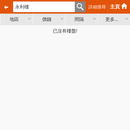
主頁
詳細搜尋
地區
價錢
間隔
更多...
已沒有樓盤!