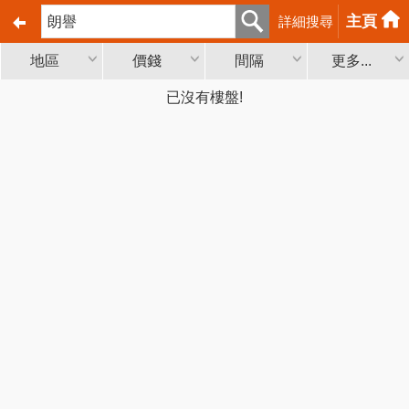
主頁
詳細搜尋
地區
價錢
間隔
更多...
已沒有樓盤!