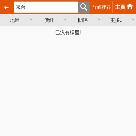
主頁
詳細搜尋
地區
價錢
間隔
更多...
已沒有樓盤!