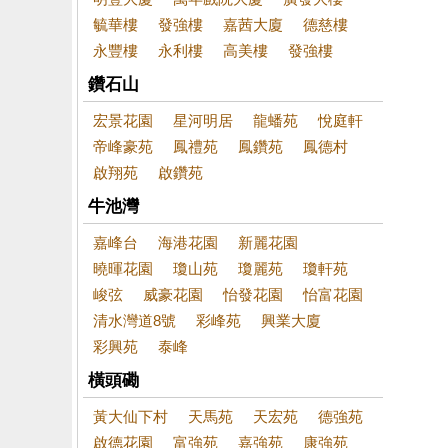
毓華樓
發強樓
嘉茜大廈
德慈樓
永豐樓
永利樓
高美樓
發強樓
鑽石山
宏景花園
星河明居
龍蟠苑
悅庭軒
帝峰豪苑
鳳禮苑
鳳鑽苑
鳳德村
啟翔苑
啟鑽苑
牛池灣
嘉峰台
海港花園
新麗花園
曉暉花園
瓊山苑
瓊麗苑
瓊軒苑
峻弦
威豪花園
怡發花園
怡富花園
清水灣道8號
彩峰苑
興業大廈
彩興苑
泰峰
橫頭磡
黃大仙下村
天馬苑
天宏苑
德強苑
啟德花園
富強苑
嘉強苑
康強苑