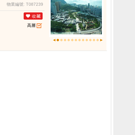
物業編號: T087239
高層