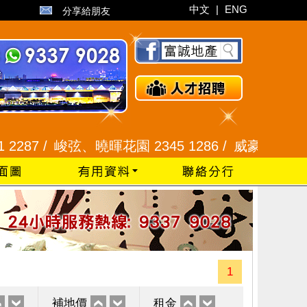
中文
|
ENG
分享給朋友
 /
峻弦、曉暉花園 2345 1286 /
威豪花園 2345 333
1
補地價
租金