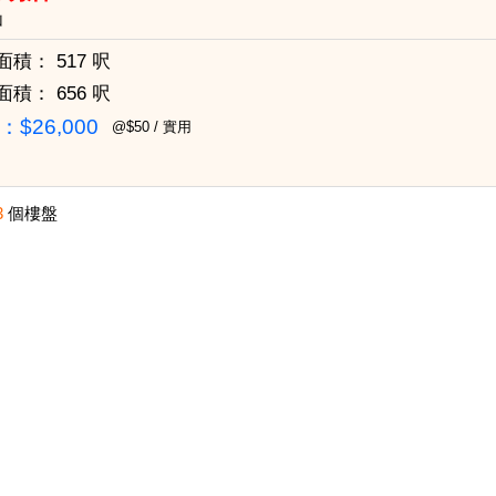
山
面積：
517 呎
面積：
656 呎
$26,000
@$50 / 實用
3
個樓盤