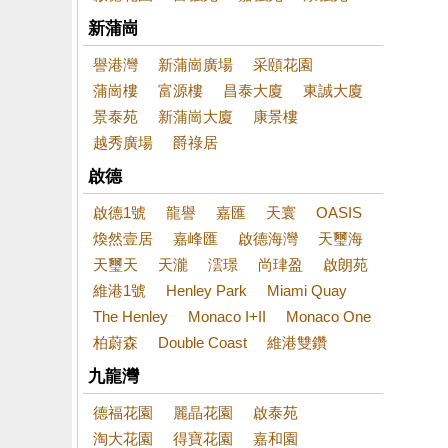
新蒲崗
譽港灣
新蒲崗廣場
采頤花園
蒲崗樓
富源樓
昌泰大廈
東誠大廈
景泰苑
新蒲崗大廈
康景樓
越秀廣場
爵祿居
啟德
啟德1號
龍譽
嘉匯
天寰
OASIS
煥然壹居
嘉峰匯
啟德海灣
天璽海
天璽天
天瀧
澐璟
尚珒盈
啟朗苑
維港1號
Henley Park
Miami Quay
The Henley
Monaco I+II
Monaco One
柏蔚森
Double Coast
維港雙鑽
九龍灣
德福花園
麗晶花園
啟泰苑
淘大花園
得寶花園
嘉和園