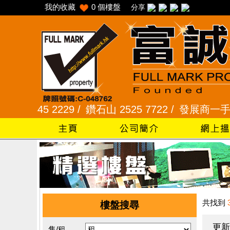
我的收藏
0
個樓盤
分享
45 2229 /
鑽石山 2525 7722 /
發展商一手專組 810
共找到
樓盤搜尋
更新
售/租