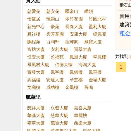
黃大仙
鑽石
慈愛苑
慈安苑
匯豪山
鑽嶺
實用
怡庭居
現崇山
翠竹花園
竹園北村
建築
新光中心
豪苑
長春大廈
盈利大廈
租金：
鳳祥樓
秀芳花園
安康大廈
鳴鳳閣
鵬程苑
百利軒
龍暉閣
鳳寶大廈
富祐大廈
安利大廈
寶翠大廈
共找到
恒安大廈
盈福苑
鳳凰大廈
翠鳳樓
鳳凰村大廈
伯德大樓
海鴻大廈
1
寶發大廈
鳳寧樓
鳳錦樓
鳳華樓
興福樓
安達大廈
華芝樓
金城大廈
文顯樓
成功樓
金鳳樓
薈鳴
毓華里
慈祥大廈
永發大廈
嘉喜大廈
華基大廈
慈華大廈
華麗樓
嘉華大廈
萬寶大廈
慈樂大廈
明豐大廈
萬年戲院大廈
廣發大樓