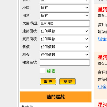
地區
星
用途
鑽石
大廈/街道
實用
建築面積
建築
租金：
實用面積
售價
租金
星河
物業編號
鑽石
實用
建築
租金：
熱門屋苑
星