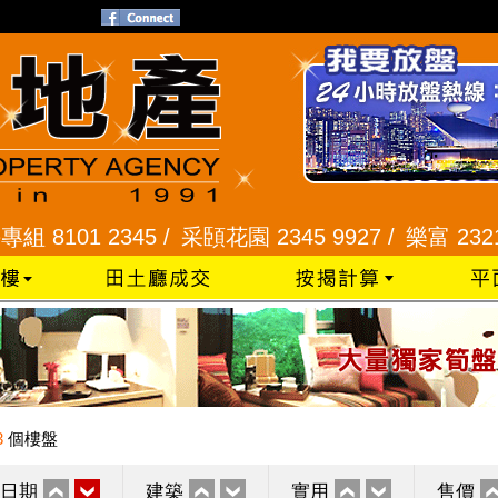
1 2345 /
采頣花園 2345 9927 /
樂富 2321 2287
3
個樓盤
日期
建築
實用
售價