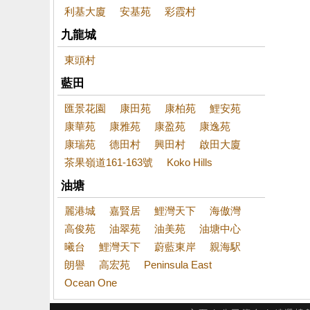
利基大廈
安基苑
彩霞村
九龍城
東頭村
藍田
匯景花園
康田苑
康柏苑
鯉安苑
康華苑
康雅苑
康盈苑
康逸苑
康瑞苑
德田村
興田村
啟田大廈
茶果嶺道161-163號
Koko Hills
油塘
麗港城
嘉賢居
鯉灣天下
海傲灣
高俊苑
油翠苑
油美苑
油塘中心
曦台
鯉灣天下
蔚藍東岸
親海駅
朗譽
高宏苑
Peninsula East
Ocean One