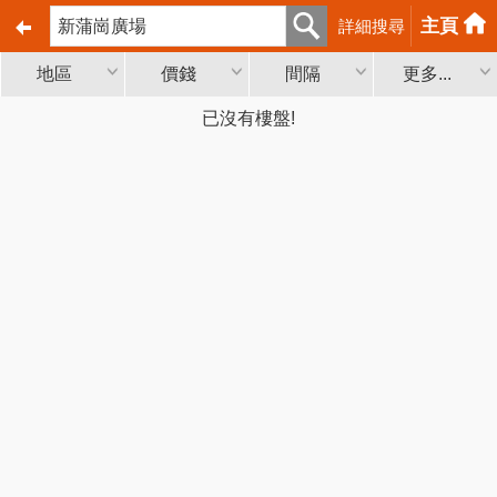
主頁
詳細搜尋
地區
價錢
間隔
更多...
已沒有樓盤!