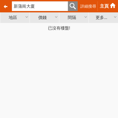
主頁
詳細搜尋
地區
價錢
間隔
更多...
已沒有樓盤!