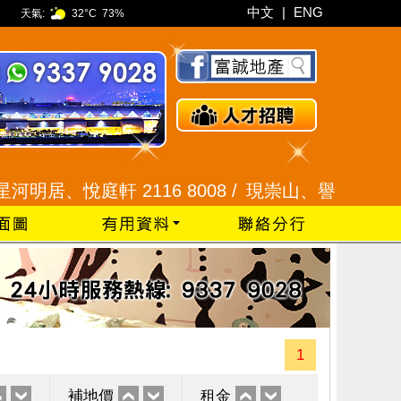
中文
|
ENG
天氣:
32°C
73%
、悅庭軒 2116 8008 /
現崇山、譽港灣 2345 992
1
補地價
租金