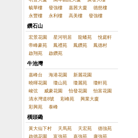
毓華樓
發強樓
嘉茜大廈
德慈樓
永豐樓
永利樓
高美樓
發強樓
鑽石山
宏景花園
星河明居
龍蟠苑
悅庭軒
帝峰豪苑
鳳禮苑
鳳鑽苑
鳳德村
啟翔苑
啟鑽苑
牛池灣
嘉峰台
海港花園
新麗花園
曉暉花園
瓊山苑
瓊麗苑
瓊軒苑
峻弦
威豪花園
怡發花園
怡富花園
清水灣道8號
彩峰苑
興業大廈
彩興苑
泰峰
橫頭磡
黃大仙下村
天馬苑
天宏苑
德強苑
啟德花園
富強苑
嘉強苑
康強苑