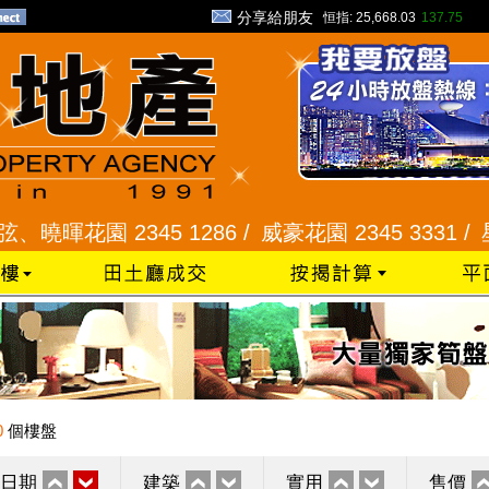
分享給朋友
恒指:
25,668.03
137.75
花園 2345 1286 /
威豪花園 2345 3331 /
星河明居
0
個樓盤
日期
建築
實用
售價