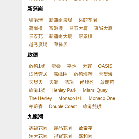
新蒲崗
譽港灣
新蒲崗廣場
采頤花園
蒲崗樓
富源樓
昌泰大廈
東誠大廈
景泰苑
新蒲崗大廈
康景樓
越秀廣場
爵祿居
啟德
啟德1號
龍譽
嘉匯
天寰
OASIS
煥然壹居
嘉峰匯
啟德海灣
天璽海
天璽天
天瀧
澐璟
尚珒盈
啟朗苑
維港1號
Henley Park
Miami Quay
The Henley
Monaco I+II
Monaco One
柏蔚森
Double Coast
維港雙鑽
九龍灣
德福花園
麗晶花園
啟泰苑
淘大花園
得寶花園
嘉和園