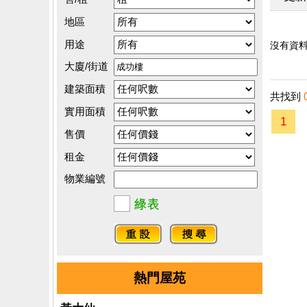
地區
用途
沒有資料.
大廈/街道
建築面積
共找到
實用面積
1
售價
租金
物業編號
熱門屋苑