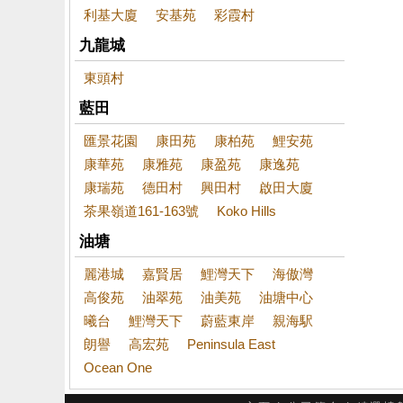
利基大廈
安基苑
彩霞村
九龍城
東頭村
藍田
匯景花園
康田苑
康柏苑
鯉安苑
康華苑
康雅苑
康盈苑
康逸苑
康瑞苑
德田村
興田村
啟田大廈
茶果嶺道161-163號
Koko Hills
油塘
麗港城
嘉賢居
鯉灣天下
海傲灣
高俊苑
油翠苑
油美苑
油塘中心
曦台
鯉灣天下
蔚藍東岸
親海駅
朗譽
高宏苑
Peninsula East
Ocean One