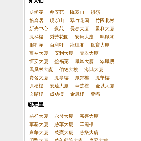
黃大仙
慈愛苑
慈安苑
匯豪山
鑽嶺
怡庭居
現崇山
翠竹花園
竹園北村
新光中心
豪苑
長春大廈
盈利大廈
鳳祥樓
秀芳花園
安康大廈
鳴鳳閣
鵬程苑
百利軒
龍暉閣
鳳寶大廈
富祐大廈
安利大廈
寶翠大廈
恒安大廈
盈福苑
鳳凰大廈
翠鳳樓
鳳凰村大廈
伯德大樓
海鴻大廈
寶發大廈
鳳寧樓
鳳錦樓
鳳華樓
興福樓
安達大廈
華芝樓
金城大廈
文顯樓
成功樓
金鳳樓
薈鳴
毓華里
慈祥大廈
永發大廈
嘉喜大廈
華基大廈
慈華大廈
華麗樓
嘉華大廈
萬寶大廈
慈樂大廈
明豐大廈
萬年戲院大廈
廣發大樓