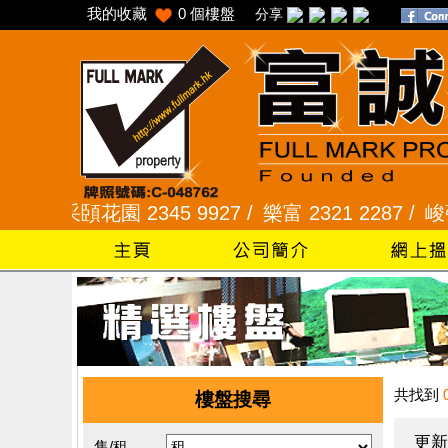
我的收藏
0
個樓盤
分享
/
采頣花園 2345 9927 /
樂富 2321 2287 /
峻弦、曉暉
共找到
樓盤搜尋
更新
售/租