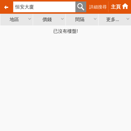
主頁
詳細搜尋
地區
價錢
間隔
更多...
已沒有樓盤!