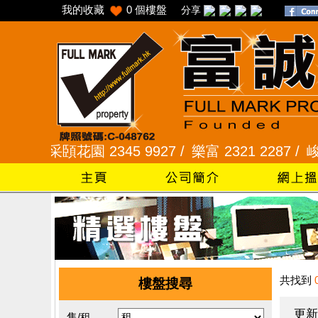
我的收藏
0
個樓盤
分享
/
采頣花園 2345 9927 /
樂富 2321 2287 /
峻弦、曉暉
共找到
樓盤搜尋
更新
售/租