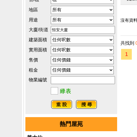
地區
用途
沒有資料.
大廈/街道
建築面積
共找到
實用面積
1
售價
租金
物業編號
熱門屋苑