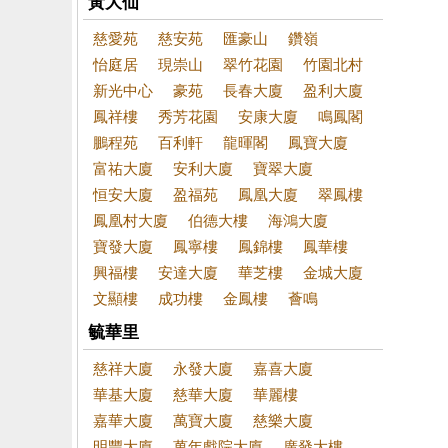
黃大仙
慈愛苑
慈安苑
匯豪山
鑽嶺
怡庭居
現崇山
翠竹花園
竹園北村
新光中心
豪苑
長春大廈
盈利大廈
鳳祥樓
秀芳花園
安康大廈
鳴鳳閣
鵬程苑
百利軒
龍暉閣
鳳寶大廈
富祐大廈
安利大廈
寶翠大廈
恒安大廈
盈福苑
鳳凰大廈
翠鳳樓
鳳凰村大廈
伯德大樓
海鴻大廈
寶發大廈
鳳寧樓
鳳錦樓
鳳華樓
興福樓
安達大廈
華芝樓
金城大廈
文顯樓
成功樓
金鳳樓
薈鳴
毓華里
慈祥大廈
永發大廈
嘉喜大廈
華基大廈
慈華大廈
華麗樓
嘉華大廈
萬寶大廈
慈樂大廈
明豐大廈
萬年戲院大廈
廣發大樓