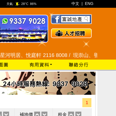
中文
|
ENG
天氣:
28°C
86%
居、悅庭軒 2116 8008 /
現崇山、譽港灣 2345 992
1
補地價
租金