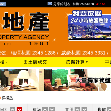
分享給朋友
恒指:
25,530.28
-385.54
花園 2345 1286 /
威豪花園 2345 3331 /
星河明
0
個樓盤
日期
建築
實用
售價