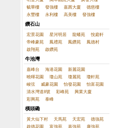
毓華樓
發強樓
嘉茜大廈
德慈樓
永豐樓
永利樓
高美樓
發強樓
鑽石山
宏景花園
星河明居
龍蟠苑
悅庭軒
帝峰豪苑
鳳禮苑
鳳鑽苑
鳳德村
啟翔苑
啟鑽苑
牛池灣
嘉峰台
海港花園
新麗花園
曉暉花園
瓊山苑
瓊麗苑
瓊軒苑
峻弦
威豪花園
怡發花園
怡富花園
清水灣道8號
彩峰苑
興業大廈
彩興苑
泰峰
橫頭磡
黃大仙下村
天馬苑
天宏苑
德強苑
啟德花園
富強苑
嘉強苑
康強苑