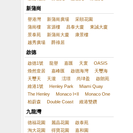
新蒲崗
譽港灣
新蒲崗廣場
采頤花園
蒲崗樓
富源樓
昌泰大廈
東誠大廈
景泰苑
新蒲崗大廈
康景樓
越秀廣場
爵祿居
啟德
啟德1號
龍譽
嘉匯
天寰
OASIS
煥然壹居
嘉峰匯
啟德海灣
天璽海
天璽天
天瀧
澐璟
尚珒盈
啟朗苑
維港1號
Henley Park
Miami Quay
The Henley
Monaco I+II
Monaco One
柏蔚森
Double Coast
維港雙鑽
九龍灣
德福花園
麗晶花園
啟泰苑
淘大花園
得寶花園
嘉和園