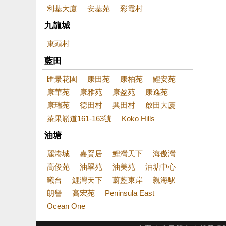
利基大廈
安基苑
彩霞村
九龍城
東頭村
藍田
匯景花園
康田苑
康柏苑
鯉安苑
康華苑
康雅苑
康盈苑
康逸苑
康瑞苑
德田村
興田村
啟田大廈
茶果嶺道161-163號
Koko Hills
油塘
麗港城
嘉賢居
鯉灣天下
海傲灣
高俊苑
油翠苑
油美苑
油塘中心
曦台
鯉灣天下
蔚藍東岸
親海駅
朗譽
高宏苑
Peninsula East
Ocean One