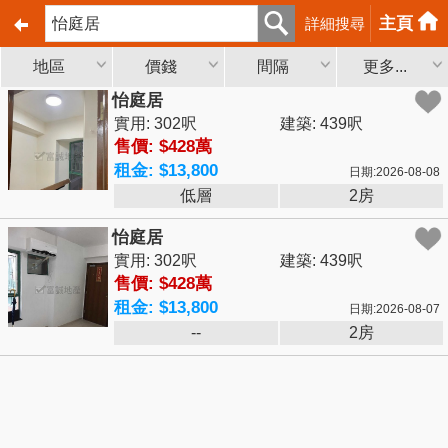
主頁
詳細搜尋
地區
價錢
間隔
更多...
怡庭居
實用: 302呎
建築: 439呎
售價: $428萬
租金: $13,800
日期:2026-08-08
低層
2房
怡庭居
實用: 302呎
建築: 439呎
售價: $428萬
租金: $13,800
日期:2026-08-07
--
2房