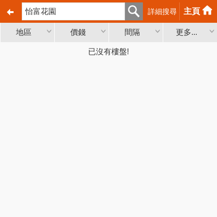
主頁
詳細搜尋
地區
價錢
間隔
更多...
已沒有樓盤!