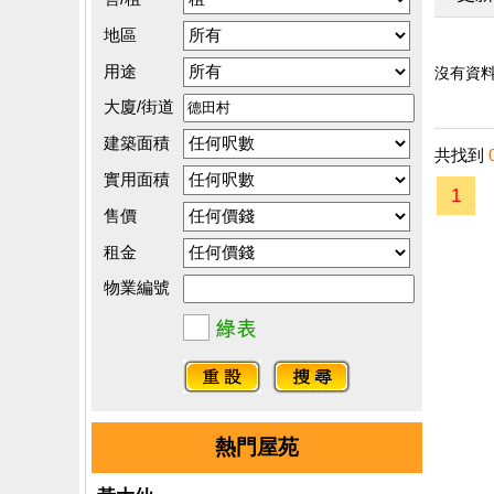
地區
用途
沒有資料.
大廈/街道
建築面積
共找到
實用面積
1
售價
租金
物業編號
熱門屋苑