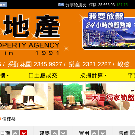
分享給朋友
恒指:
25,668.03
137.75
花園 2345 9927 /
樂富 2321 2287 /
峻弦、曉暉花園 
0
個樓盤
日期
建築
實用
售價