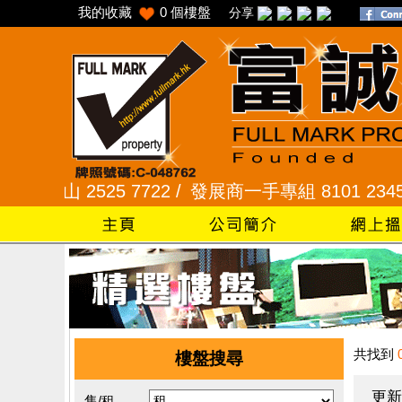
我的收藏
0
個樓盤
分享
石山 2525 7722 /
發展商一手專組 8101 2345 /
采頣
共找到
樓盤搜尋
更新
售/租