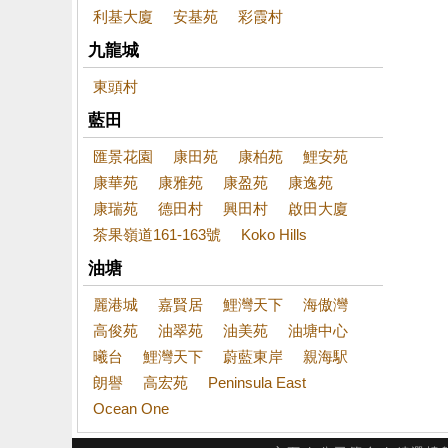
利基大廈
安基苑
彩霞村
九龍城
東頭村
藍田
匯景花園
康田苑
康柏苑
鯉安苑
康華苑
康雅苑
康盈苑
康逸苑
康瑞苑
德田村
興田村
啟田大廈
茶果嶺道161-163號
Koko Hills
油塘
麗港城
嘉賢居
鯉灣天下
海傲灣
高俊苑
油翠苑
油美苑
油塘中心
曦台
鯉灣天下
蔚藍東岸
親海駅
朗譽
高宏苑
Peninsula East
Ocean One