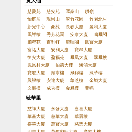
黃大仙
慈愛苑
慈安苑
匯豪山
鑽嶺
怡庭居
現崇山
翠竹花園
竹園北村
新光中心
豪苑
長春大廈
盈利大廈
鳳祥樓
秀芳花園
安康大廈
鳴鳳閣
鵬程苑
百利軒
龍暉閣
鳳寶大廈
富祐大廈
安利大廈
寶翠大廈
恒安大廈
盈福苑
鳳凰大廈
翠鳳樓
鳳凰村大廈
伯德大樓
海鴻大廈
寶發大廈
鳳寧樓
鳳錦樓
鳳華樓
興福樓
安達大廈
華芝樓
金城大廈
文顯樓
成功樓
金鳳樓
薈鳴
毓華里
慈祥大廈
永發大廈
嘉喜大廈
華基大廈
慈華大廈
華麗樓
嘉華大廈
萬寶大廈
慈樂大廈
明豐大廈
萬年戲院大廈
廣發大樓