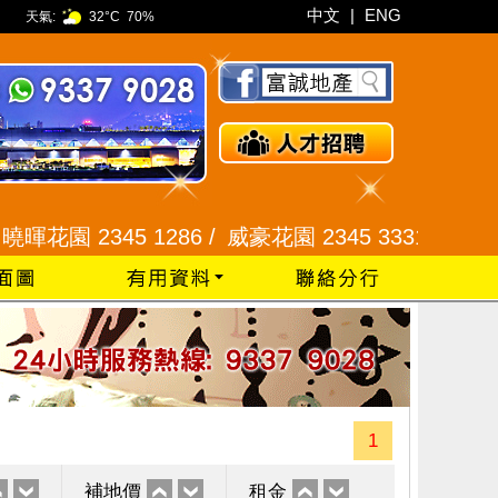
中文
|
ENG
天氣:
32°C
70%
2345 1286 /
威豪花園 2345 3331 /
星河明居、悅
1
補地價
租金