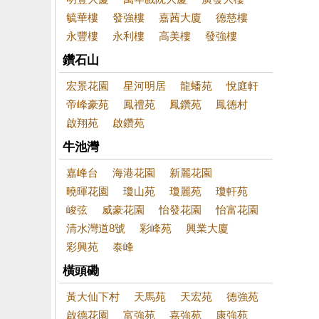
毓華樓
發強樓
嘉茜大廈
德慈樓
永豐樓
永利樓
高美樓
發強樓
鑽石山
宏景花園
星河明居
龍蟠苑
悅庭軒
帝峰豪苑
鳳禮苑
鳳鑽苑
鳳德村
啟翔苑
啟鑽苑
牛池灣
嘉峰台
海港花園
新麗花園
曉暉花園
瓊山苑
瓊麗苑
瓊軒苑
峻弦
威豪花園
怡發花園
怡富花園
清水灣道8號
彩峰苑
興業大廈
彩興苑
泰峰
橫頭磡
黃大仙下村
天馬苑
天宏苑
德強苑
啟德花園
富強苑
嘉強苑
康強苑