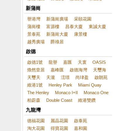
新蒲崗
譽港灣
新蒲崗廣場
采頤花園
蒲崗樓
富源樓
昌泰大廈
東誠大廈
景泰苑
新蒲崗大廈
康景樓
越秀廣場
爵祿居
啟德
啟德1號
龍譽
嘉匯
天寰
OASIS
煥然壹居
嘉峰匯
啟德海灣
天璽海
天璽天
天瀧
澐璟
尚珒盈
啟朗苑
維港1號
Henley Park
Miami Quay
The Henley
Monaco I+II
Monaco One
柏蔚森
Double Coast
維港雙鑽
九龍灣
德福花園
麗晶花園
啟泰苑
淘大花園
得寶花園
嘉和園