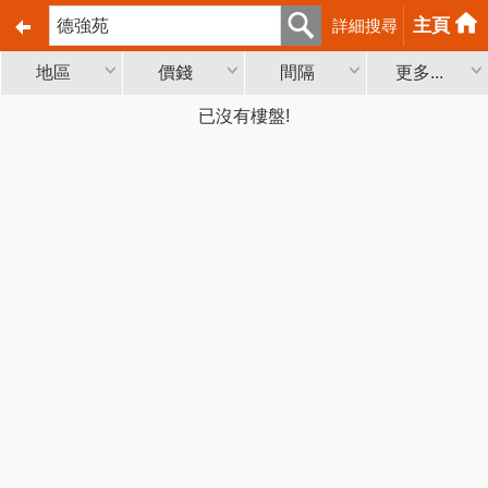
主頁
詳細搜尋
地區
價錢
間隔
更多...
已沒有樓盤!