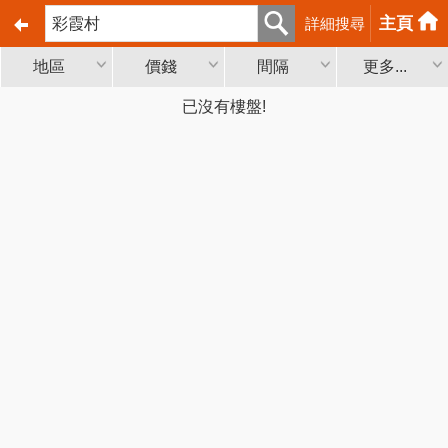
主頁
詳細搜尋
地區
價錢
間隔
更多...
已沒有樓盤!