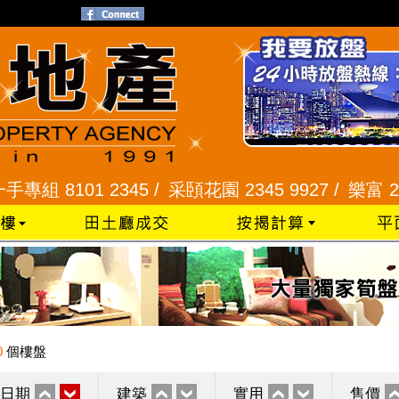
101 2345 /
采頣花園 2345 9927 /
樂富 2321 2
0
個樓盤
日期
建築
實用
售價