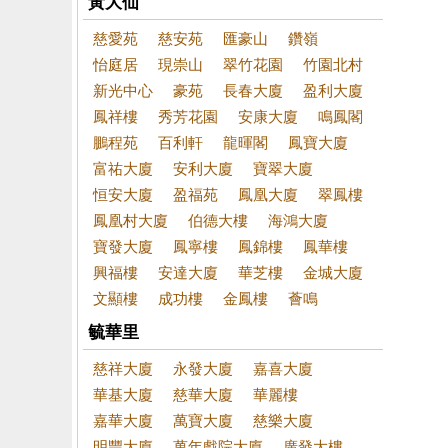
黃大仙
慈愛苑
慈安苑
匯豪山
鑽嶺
怡庭居
現崇山
翠竹花園
竹園北村
新光中心
豪苑
長春大廈
盈利大廈
鳳祥樓
秀芳花園
安康大廈
鳴鳳閣
鵬程苑
百利軒
龍暉閣
鳳寶大廈
富祐大廈
安利大廈
寶翠大廈
恒安大廈
盈福苑
鳳凰大廈
翠鳳樓
鳳凰村大廈
伯德大樓
海鴻大廈
寶發大廈
鳳寧樓
鳳錦樓
鳳華樓
興福樓
安達大廈
華芝樓
金城大廈
文顯樓
成功樓
金鳳樓
薈鳴
毓華里
慈祥大廈
永發大廈
嘉喜大廈
華基大廈
慈華大廈
華麗樓
嘉華大廈
萬寶大廈
慈樂大廈
明豐大廈
萬年戲院大廈
廣發大樓