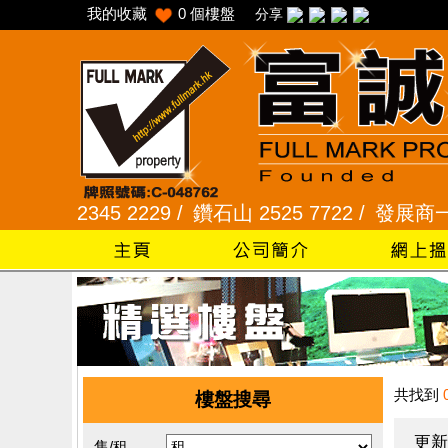
我的收藏
0
個樓盤
分享
2345 2229 /
鑽石山 2525 7722 /
發展商一手專組 8
共找到
樓盤搜尋
更新
售/租