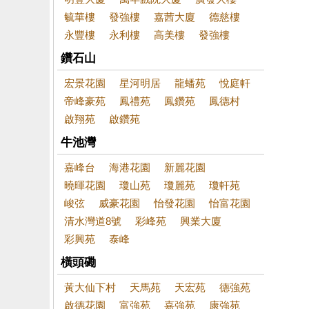
毓華樓
發強樓
嘉茜大廈
德慈樓
永豐樓
永利樓
高美樓
發強樓
鑽石山
宏景花園
星河明居
龍蟠苑
悅庭軒
帝峰豪苑
鳳禮苑
鳳鑽苑
鳳德村
啟翔苑
啟鑽苑
牛池灣
嘉峰台
海港花園
新麗花園
曉暉花園
瓊山苑
瓊麗苑
瓊軒苑
峻弦
威豪花園
怡發花園
怡富花園
清水灣道8號
彩峰苑
興業大廈
彩興苑
泰峰
橫頭磡
黃大仙下村
天馬苑
天宏苑
德強苑
啟德花園
富強苑
嘉強苑
康強苑