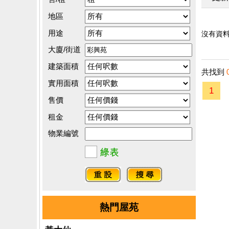
地區
用途
沒有資料.
大廈/街道
建築面積
共找到
實用面積
1
售價
租金
物業編號
熱門屋苑