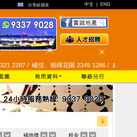
中文
|
ENG
分享給朋友
287 /
峻弦、曉暉花園 2345 1286 /
威豪花園 2345 
1
補地價
租金