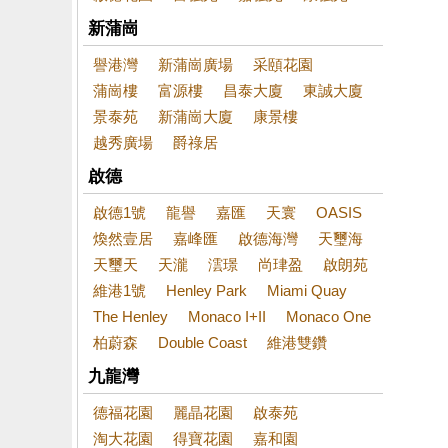
新蒲崗
譽港灣
新蒲崗廣場
采頤花園
蒲崗樓
富源樓
昌泰大廈
東誠大廈
景泰苑
新蒲崗大廈
康景樓
越秀廣場
爵祿居
啟德
啟德1號
龍譽
嘉匯
天寰
OASIS
煥然壹居
嘉峰匯
啟德海灣
天璽海
天璽天
天瀧
澐璟
尚珒盈
啟朗苑
維港1號
Henley Park
Miami Quay
The Henley
Monaco I+II
Monaco One
柏蔚森
Double Coast
維港雙鑽
九龍灣
德福花園
麗晶花園
啟泰苑
淘大花園
得寶花園
嘉和園