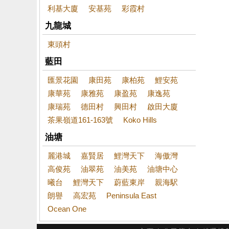
利基大廈
安基苑
彩霞村
九龍城
東頭村
藍田
匯景花園
康田苑
康柏苑
鯉安苑
康華苑
康雅苑
康盈苑
康逸苑
康瑞苑
德田村
興田村
啟田大廈
茶果嶺道161-163號
Koko Hills
油塘
麗港城
嘉賢居
鯉灣天下
海傲灣
高俊苑
油翠苑
油美苑
油塘中心
曦台
鯉灣天下
蔚藍東岸
親海駅
朗譽
高宏苑
Peninsula East
Ocean One