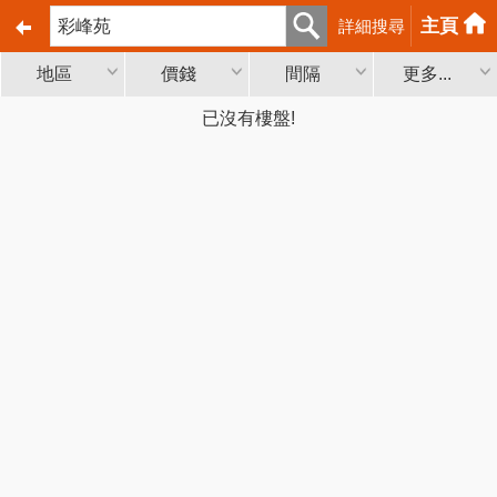
主頁
詳細搜尋
地區
價錢
間隔
更多...
已沒有樓盤!