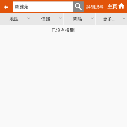
主頁
詳細搜尋
地區
價錢
間隔
更多...
已沒有樓盤!