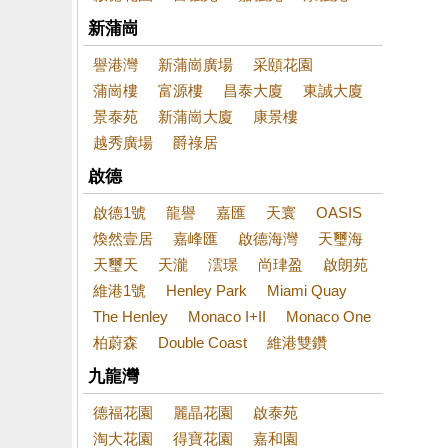
新蒲崗
譽港灣
新蒲崗廣場
采頤花園
蒲崗樓
富源樓
昌泰大廈
東誠大廈
景泰苑
新蒲崗大廈
康景樓
越秀廣場
爵祿居
啟德
啟德1號
龍譽
嘉匯
天寰
OASIS
煥然壹居
嘉峰匯
啟德海灣
天璽海
天璽天
天瀧
澐璟
尚珒盈
啟朗苑
維港1號
Henley Park
Miami Quay
The Henley
Monaco I+II
Monaco One
柏蔚森
Double Coast
維港雙鑽
九龍灣
德福花園
麗晶花園
啟泰苑
淘大花園
得寶花園
嘉和園