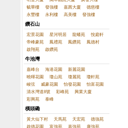
毓華樓
發強樓
嘉茜大廈
德慈樓
永豐樓
永利樓
高美樓
發強樓
鑽石山
宏景花園
星河明居
龍蟠苑
悅庭軒
帝峰豪苑
鳳禮苑
鳳鑽苑
鳳德村
啟翔苑
啟鑽苑
牛池灣
嘉峰台
海港花園
新麗花園
曉暉花園
瓊山苑
瓊麗苑
瓊軒苑
峻弦
威豪花園
怡發花園
怡富花園
清水灣道8號
彩峰苑
興業大廈
彩興苑
泰峰
橫頭磡
黃大仙下村
天馬苑
天宏苑
德強苑
啟德花園
富強苑
嘉強苑
康強苑