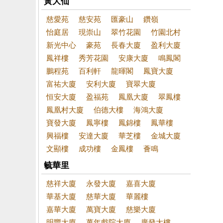
黃大仙
慈愛苑
慈安苑
匯豪山
鑽嶺
怡庭居
現崇山
翠竹花園
竹園北村
新光中心
豪苑
長春大廈
盈利大廈
鳳祥樓
秀芳花園
安康大廈
鳴鳳閣
鵬程苑
百利軒
龍暉閣
鳳寶大廈
富祐大廈
安利大廈
寶翠大廈
恒安大廈
盈福苑
鳳凰大廈
翠鳳樓
鳳凰村大廈
伯德大樓
海鴻大廈
寶發大廈
鳳寧樓
鳳錦樓
鳳華樓
興福樓
安達大廈
華芝樓
金城大廈
文顯樓
成功樓
金鳳樓
薈鳴
毓華里
慈祥大廈
永發大廈
嘉喜大廈
華基大廈
慈華大廈
華麗樓
嘉華大廈
萬寶大廈
慈樂大廈
明豐大廈
萬年戲院大廈
廣發大樓