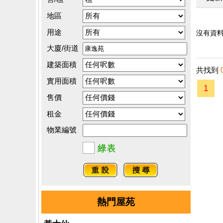
地區
用途
沒有資料.
大廈/街道
建築面積
共找到
實用面積
1
售價
租金
物業編號
熱門屋苑