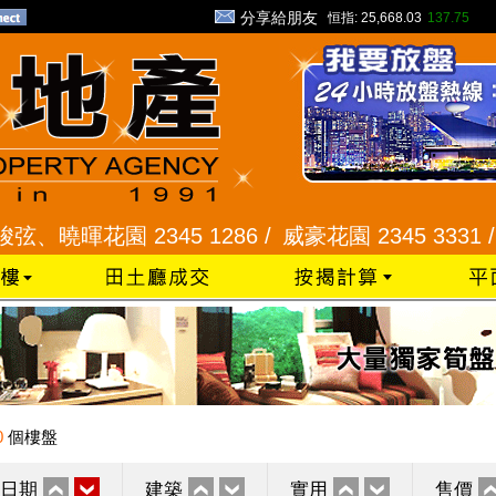
分享給朋友
恒指:
25,668.03
137.75
暉花園 2345 1286 /
威豪花園 2345 3331 /
星河明
0
個樓盤
日期
建築
實用
售價