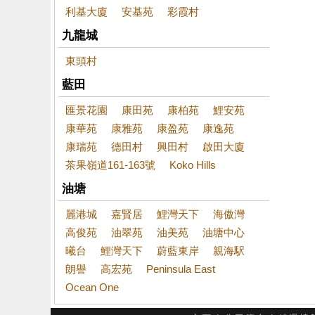
利基大廈
安基苑
彩霞村
九龍城
東頭村
藍田
匯景花園
康田苑
康柏苑
鯉安苑
康華苑
康雅苑
康盈苑
康逸苑
康瑞苑
德田村
興田村
啟田大廈
茶果嶺道161-163號
Koko Hills
油塘
麗港城
嘉賢居
鯉灣天下
海傲灣
高俊苑
油翠苑
油美苑
油塘中心
曦台
鯉灣天下
蔚藍東岸
親海駅
朗譽
高宏苑
Peninsula East
Ocean One