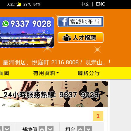
中文
|
ENG
天氣:
29°C
84%
居、悅庭軒 2116 8008 /
現崇山、譽港灣 2345 99
1
補地價
租金