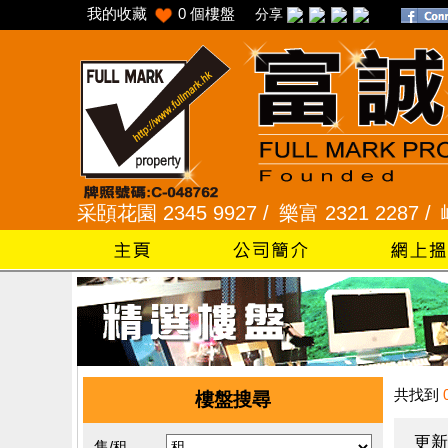
我的收藏
0
個樓盤
分享
 /
采頣花園 2345 9927 /
樂富 2321 2287 /
峻弦、曉
共找到
樓盤搜尋
更新
售/租