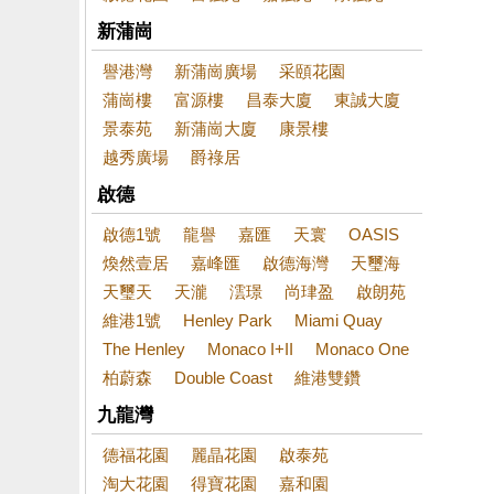
新蒲崗
譽港灣
新蒲崗廣場
采頤花園
蒲崗樓
富源樓
昌泰大廈
東誠大廈
景泰苑
新蒲崗大廈
康景樓
越秀廣場
爵祿居
啟德
啟德1號
龍譽
嘉匯
天寰
OASIS
煥然壹居
嘉峰匯
啟德海灣
天璽海
天璽天
天瀧
澐璟
尚珒盈
啟朗苑
維港1號
Henley Park
Miami Quay
The Henley
Monaco I+II
Monaco One
柏蔚森
Double Coast
維港雙鑽
九龍灣
德福花園
麗晶花園
啟泰苑
淘大花園
得寶花園
嘉和園