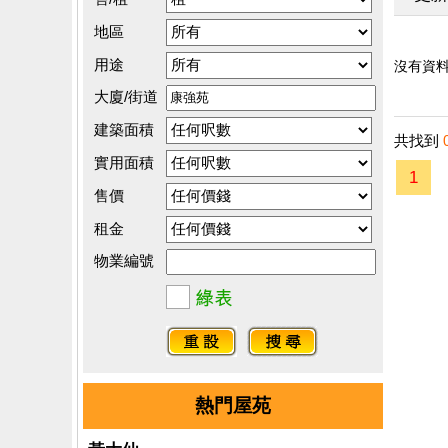
地區
用途
沒有資料.
大廈/街道
建築面積
共找到
實用面積
1
售價
租金
物業編號
熱門屋苑