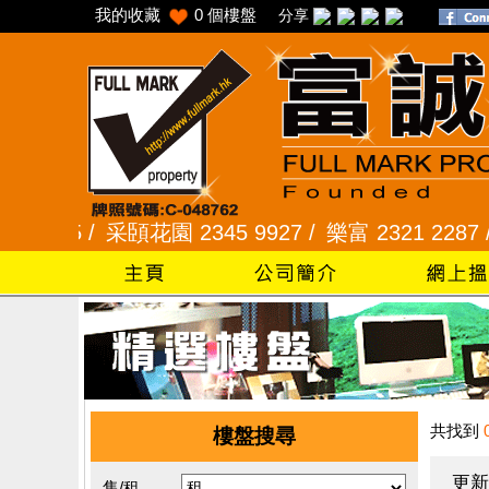
我的收藏
0
個樓盤
分享
5 /
采頣花園 2345 9927 /
樂富 2321 2287 /
峻弦
共找到
樓盤搜尋
更新
售/租