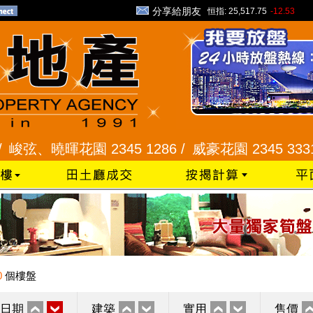
分享給朋友
恒指:
25,517.75
-12.53
、曉暉花園 2345 1286 /
威豪花園 2345 3331 /
星
0
個樓盤
日期
建築
實用
售價