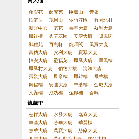
黃大仙
慈愛苑
慈安苑
匯豪山
鑽嶺
怡庭居
現崇山
翠竹花園
竹園北村
新光中心
豪苑
長春大廈
盈利大廈
鳳祥樓
秀芳花園
安康大廈
鳴鳳閣
鵬程苑
百利軒
龍暉閣
鳳寶大廈
富祐大廈
安利大廈
寶翠大廈
恒安大廈
盈福苑
鳳凰大廈
翠鳳樓
鳳凰村大廈
伯德大樓
海鴻大廈
寶發大廈
鳳寧樓
鳳錦樓
鳳華樓
興福樓
安達大廈
華芝樓
金城大廈
文顯樓
成功樓
金鳳樓
薈鳴
毓華里
慈祥大廈
永發大廈
嘉喜大廈
華基大廈
慈華大廈
華麗樓
嘉華大廈
萬寶大廈
慈樂大廈
明豐大廈
萬年戲院大廈
廣發大樓