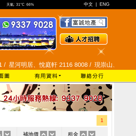
中文
|
ENG
天氣:
31°C
66%
河明居、悅庭軒 2116 8008 /
現崇山、譽港灣 2345 9
1
補地價
租金