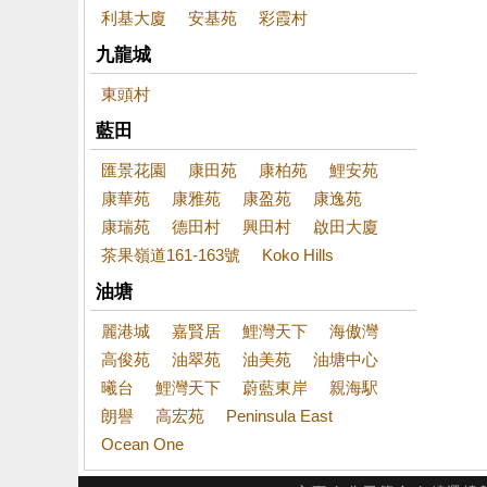
利基大廈
安基苑
彩霞村
九龍城
東頭村
藍田
匯景花園
康田苑
康柏苑
鯉安苑
康華苑
康雅苑
康盈苑
康逸苑
康瑞苑
德田村
興田村
啟田大廈
茶果嶺道161-163號
Koko Hills
油塘
麗港城
嘉賢居
鯉灣天下
海傲灣
高俊苑
油翠苑
油美苑
油塘中心
曦台
鯉灣天下
蔚藍東岸
親海駅
朗譽
高宏苑
Peninsula East
Ocean One