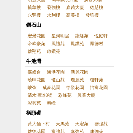
毓華樓
發強樓
嘉茜大廈
德慈樓
永豐樓
永利樓
高美樓
發強樓
鑽石山
宏景花園
星河明居
龍蟠苑
悅庭軒
帝峰豪苑
鳳禮苑
鳳鑽苑
鳳德村
啟翔苑
啟鑽苑
牛池灣
嘉峰台
海港花園
新麗花園
曉暉花園
瓊山苑
瓊麗苑
瓊軒苑
峻弦
威豪花園
怡發花園
怡富花園
清水灣道8號
彩峰苑
興業大廈
彩興苑
泰峰
橫頭磡
黃大仙下村
天馬苑
天宏苑
德強苑
啟德花園
富強苑
嘉強苑
康強苑