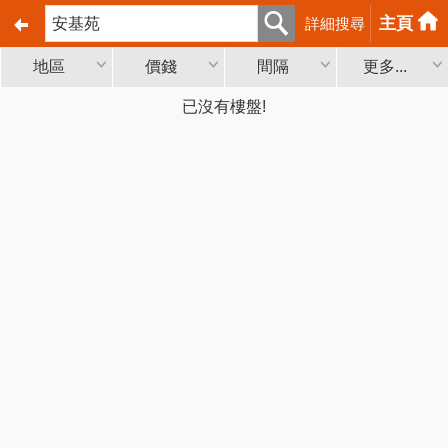
主頁
詳細搜尋
地區
價錢
間隔
更多...
已沒有樓盤!