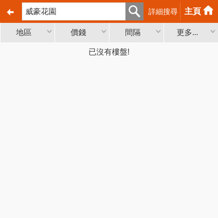
主頁
詳細搜尋
地區
價錢
間隔
更多...
已沒有樓盤!